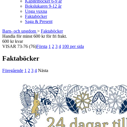
Kapitelböcker 6-9 år
Bokslukaren 9-12 år
Unga vuxna
Faktaböcker
Saga & Present
Barn- och ungdom
>
Faktaböcker
Handla för minst 600 kr för fri frakt.
600 kr kvar
VISAR
73-76
(76)
Första
1
2
3
4
100 per sida
Faktaböcker
Föregående
1
2
3
4
Nästa