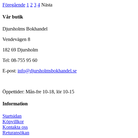
Föregående
1
2
3
4
Nästa
Vår butik
Djursholms Bokhandel
Vendevägen 8
182 69 Djursholm
Tel: 08-755 95 60
E-post:
info@djursholmsbokhandel.se
Öppettider: Mån-fre 10-18, lör 10-15
Information
Startsidan
Köpvillkor
Kontakta oss
Returansökan