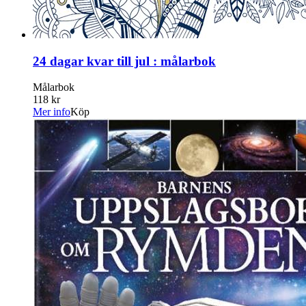
24 dagar kvar till jul : målarbok
Målarbok
118 kr
Mer info
Köp