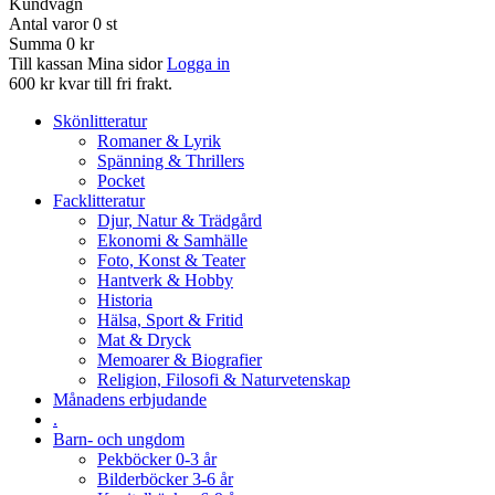
Kundvagn
Antal varor
0
st
Summa
0 kr
Till kassan
Mina sidor
Logga in
600 kr kvar till fri frakt.
Skönlitteratur
Romaner & Lyrik
Spänning & Thrillers
Pocket
Facklitteratur
Djur, Natur & Trädgård
Ekonomi & Samhälle
Foto, Konst & Teater
Hantverk & Hobby
Historia
Hälsa, Sport & Fritid
Mat & Dryck
Memoarer & Biografier
Religion, Filosofi & Naturvetenskap
Månadens erbjudande
.
Barn- och ungdom
Pekböcker 0-3 år
Bilderböcker 3-6 år