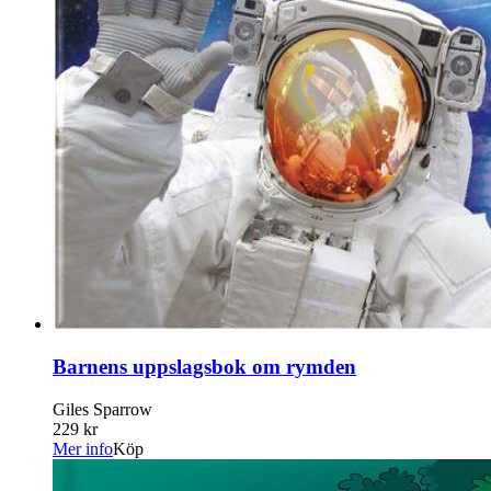
Barnens uppslagsbok om rymden
Giles Sparrow
229 kr
Mer info
Köp