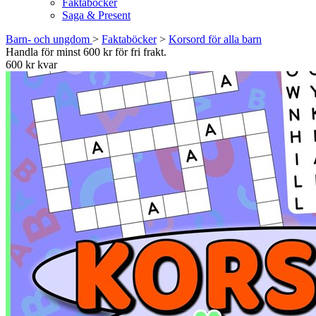
Faktaböcker
Saga & Present
Barn- och ungdom
>
Faktaböcker
>
Korsord för alla barn
Handla för minst 600 kr för fri frakt.
600 kr kvar