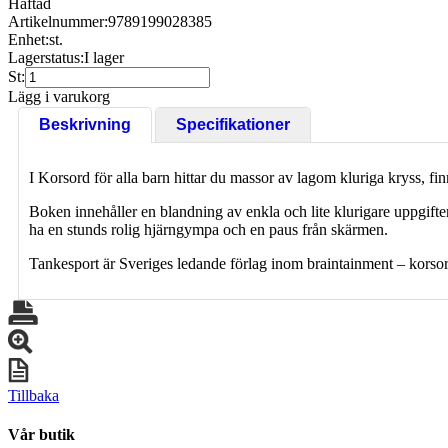
Häftad
Artikelnummer:
9789199028385
Enhet:
st.
Lagerstatus:
I lager
St:
Lägg i varukorg
Beskrivning
Specifikationer
I Korsord för alla barn hittar du massor av lagom kluriga kryss, f
Boken innehåller en blandning av enkla och lite klurigare uppgifter
ha en stunds rolig hjärngympa och en paus från skärmen.
Tankesport är Sveriges ledande förlag inom braintainment – korso
Tillbaka
Vår butik