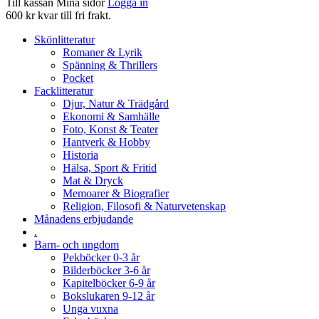
Till kassan
Mina sidor
Logga in
600 kr kvar till fri frakt.
Skönlitteratur
Romaner & Lyrik
Spänning & Thrillers
Pocket
Facklitteratur
Djur, Natur & Trädgård
Ekonomi & Samhälle
Foto, Konst & Teater
Hantverk & Hobby
Historia
Hälsa, Sport & Fritid
Mat & Dryck
Memoarer & Biografier
Religion, Filosofi & Naturvetenskap
Månadens erbjudande
.
Barn- och ungdom
Pekböcker 0-3 år
Bilderböcker 3-6 år
Kapitelböcker 6-9 år
Bokslukaren 9-12 år
Unga vuxna