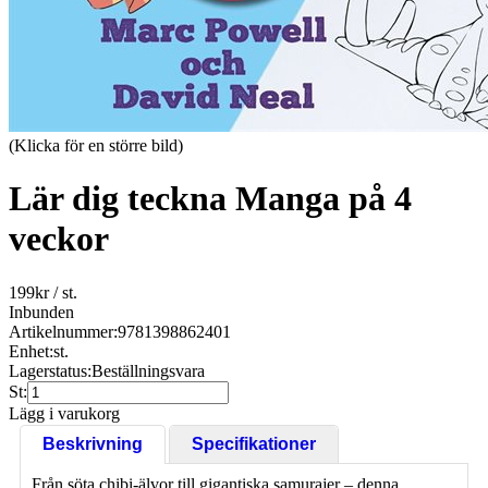
(Klicka för en större bild)
Lär dig teckna Manga på 4
veckor
199
kr
/ st.
Inbunden
Artikelnummer:
9781398862401
Enhet:
st.
Lagerstatus:
Beställningsvara
St:
Lägg i varukorg
Beskrivning
Specifikationer
Från söta chibi-älvor till gigantiska samurajer – denna