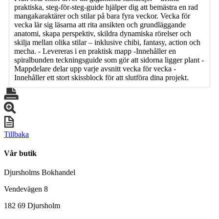
praktiska, steg-för-steg-guide hjälper dig att bemästra en rad
mangakaraktärer och stilar på bara fyra veckor. Vecka för
vecka lär sig läsarna att rita ansikten och grundläggande
anatomi, skapa perspektiv, skildra dynamiska rörelser och
skilja mellan olika stilar – inklusive chibi, fantasy, action och
mecha. - Levereras i en praktisk mapp -Innehåller en
spiralbunden teckningsguide som gör att sidorna ligger plant -
Mappdelare delar upp varje avsnitt vecka för vecka -
Innehåller ett stort skissblock för att slutföra dina projekt.
Tillbaka
Vår butik
Djursholms Bokhandel
Vendevägen 8
182 69 Djursholm