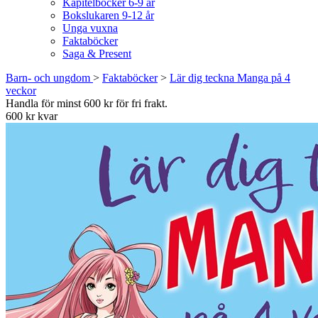
Kapitelböcker 6-9 år
Bokslukaren 9-12 år
Unga vuxna
Faktaböcker
Saga & Present
Barn- och ungdom
>
Faktaböcker
>
Lär dig teckna Manga på 4
veckor
Handla för minst 600 kr för fri frakt.
600 kr kvar