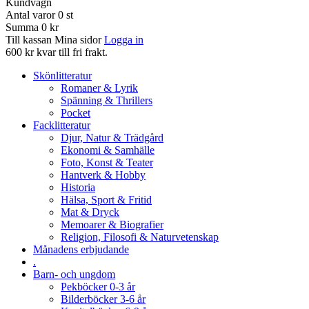
Kundvagn
Antal varor
0
st
Summa
0 kr
Till kassan
Mina sidor
Logga in
600 kr kvar till fri frakt.
Skönlitteratur
Romaner & Lyrik
Spänning & Thrillers
Pocket
Facklitteratur
Djur, Natur & Trädgård
Ekonomi & Samhälle
Foto, Konst & Teater
Hantverk & Hobby
Historia
Hälsa, Sport & Fritid
Mat & Dryck
Memoarer & Biografier
Religion, Filosofi & Naturvetenskap
Månadens erbjudande
.
Barn- och ungdom
Pekböcker 0-3 år
Bilderböcker 3-6 år