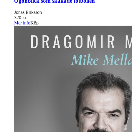
Ögonblick som skakade fotbollen
Jonas Eriksson
320 kr
Mer info
Köp