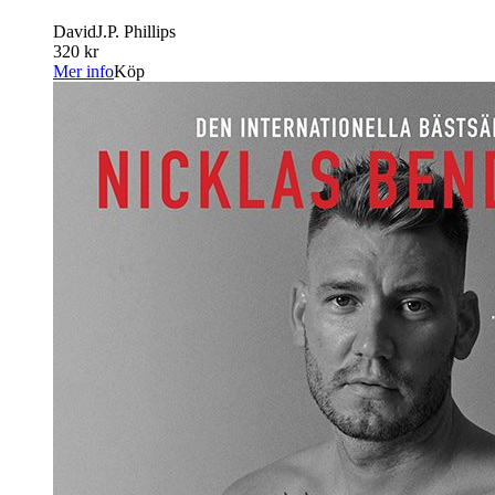
DavidJ.P. Phillips
320 kr
Mer info
Köp