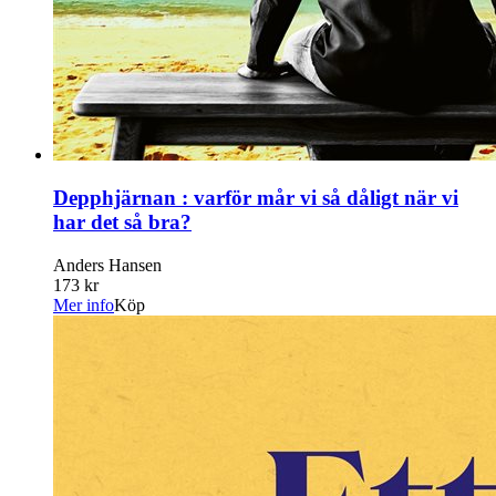
Depphjärnan : varför mår vi så dåligt när vi
har det så bra?
Anders Hansen
173 kr
Mer info
Köp