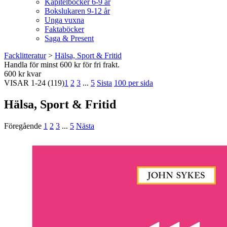
Kapitelböcker 6-9 år
Bokslukaren 9-12 år
Unga vuxna
Faktaböcker
Saga & Present
Facklitteratur
>
Hälsa, Sport & Fritid
Handla för minst 600 kr för fri frakt.
600 kr kvar
VISAR
1-24
(119)
1
2
3
...
5
Sista
100 per sida
Hälsa, Sport & Fritid
Föregående
1
2
3
...
5
Nästa