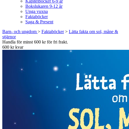
Kapitelböcker 6-9 år
Bokslukaren 9-12 år
Unga vuxna
Faktaböcker
Saga & Present
Barn- och ungdom
>
Faktaböcker
>
Lätta fakta om sol, måne &
stjärnor
Handla för minst 600 kr för fri frakt.
600 kr kvar