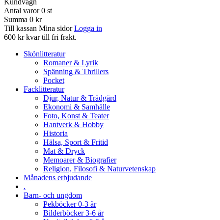
Kundvagn
Antal varor
0
st
Summa
0 kr
Till kassan
Mina sidor
Logga in
600 kr kvar till fri frakt.
Skönlitteratur
Romaner & Lyrik
Spänning & Thrillers
Pocket
Facklitteratur
Djur, Natur & Trädgård
Ekonomi & Samhälle
Foto, Konst & Teater
Hantverk & Hobby
Historia
Hälsa, Sport & Fritid
Mat & Dryck
Memoarer & Biografier
Religion, Filosofi & Naturvetenskap
Månadens erbjudande
.
Barn- och ungdom
Pekböcker 0-3 år
Bilderböcker 3-6 år