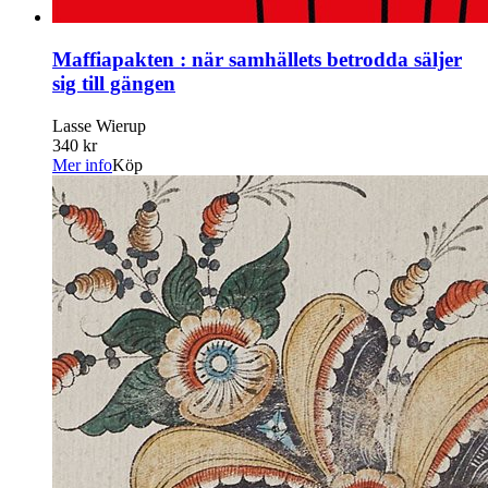
Maffiapakten : när samhällets betrodda säljer
sig till gängen
Lasse Wierup
340 kr
Mer info
Köp