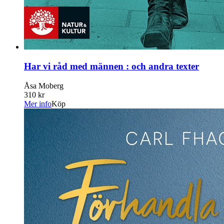
Har vi råd med männen : och andra texter
Åsa Moberg
310 kr
Mer info
Köp