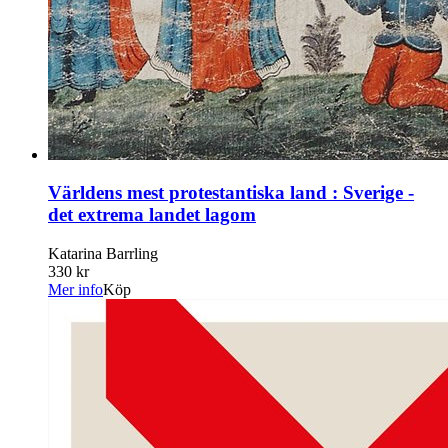
Världens mest protestantiska land : Sverige -
det extrema landet lagom
Katarina Barrling
330 kr
Mer info
Köp