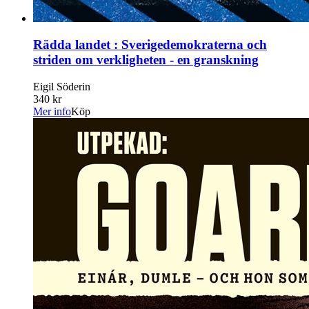
Rädda landet : Sverigedemokraterna och
striden om verkligheten - en granskning
Eigil Söderin
340 kr
Mer info
Köp