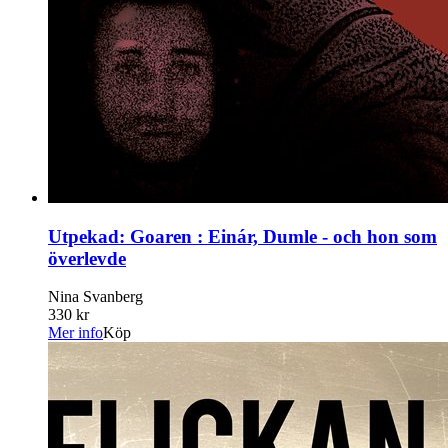
Utpekad: Goaren : Einár, Dumle - och hon som
överlevde
Nina Svanberg
330 kr
Mer info
Köp