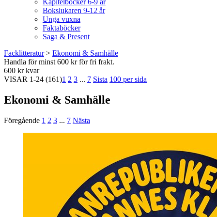
Kapitelböcker 6-9 år
Bokslukaren 9-12 år
Unga vuxna
Faktaböcker
Saga & Present
Facklitteratur
>
Ekonomi & Samhälle
Handla för minst 600 kr för fri frakt.
600 kr kvar
VISAR
1-24
(161)
1
2
3
...
7
Sista
100 per sida
Ekonomi & Samhälle
Föregående
1
2
3
...
7
Nästa