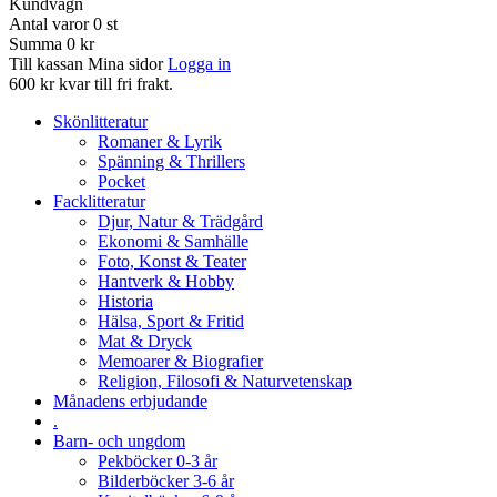
Kundvagn
Antal varor
0
st
Summa
0 kr
Till kassan
Mina sidor
Logga in
600 kr kvar till fri frakt.
Skönlitteratur
Romaner & Lyrik
Spänning & Thrillers
Pocket
Facklitteratur
Djur, Natur & Trädgård
Ekonomi & Samhälle
Foto, Konst & Teater
Hantverk & Hobby
Historia
Hälsa, Sport & Fritid
Mat & Dryck
Memoarer & Biografier
Religion, Filosofi & Naturvetenskap
Månadens erbjudande
.
Barn- och ungdom
Pekböcker 0-3 år
Bilderböcker 3-6 år