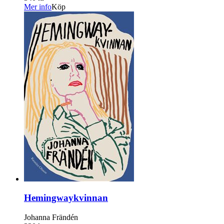
Mer info
Köp
Hemingwaykvinnan
Johanna Frändén