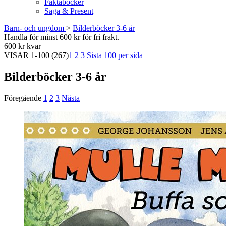
Faktaböcker
Saga & Present
Barn- och ungdom
>
Bilderböcker 3-6 år
Handla för minst 600 kr för fri frakt.
600 kr kvar
VISAR
1-100
(267)
1
2
3
Sista
100 per sida
Bilderböcker 3-6 år
Föregående
1
2
3
Nästa