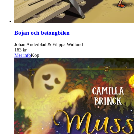
Bojan och betongbilen
Johan Anderblad & Filippa Widlund
163 kr
Mer info
Köp