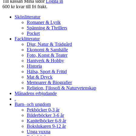
Till kassan
Mina sidor
Logga in
600 kr kvar till fri frakt.
Skönlitteratur
Romaner & Lyrik
Spänning & Thrillers
Pocket
Facklitteratur
Djur, Natur & Trädgård
Ekonomi & Samhälle
Foto, Konst & Teater
Hantverk & Hobby
Historia
Hälsa, Sport & Fritid
Mat & Dryck
Memoarer & Biografier
Religion, Filosofi & Naturvetenskap
Månadens erbjudande
.
Barn- och ungdom
Pekböcker 0-3 år
Bilderböcker 3-6 år
Kapitelböcker 6-9 år
Bokslukaren 9-12 år
Unga vuxna