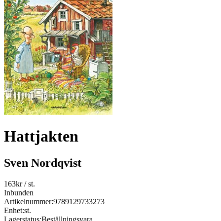
Hattjakten
Sven Nordqvist
163
kr
/ st.
Inbunden
Artikelnummer:
9789129733273
Enhet:
st.
Lagerstatus:
Beställningsvara