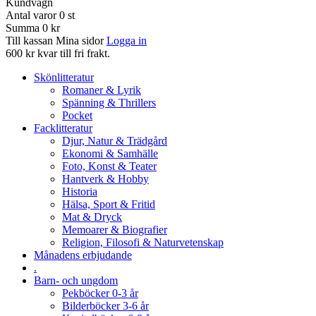
Kundvagn
Antal varor
0
st
Summa
0 kr
Till kassan
Mina sidor
Logga in
600 kr kvar till fri frakt.
Skönlitteratur
Romaner & Lyrik
Spänning & Thrillers
Pocket
Facklitteratur
Djur, Natur & Trädgård
Ekonomi & Samhälle
Foto, Konst & Teater
Hantverk & Hobby
Historia
Hälsa, Sport & Fritid
Mat & Dryck
Memoarer & Biografier
Religion, Filosofi & Naturvetenskap
Månadens erbjudande
.
Barn- och ungdom
Pekböcker 0-3 år
Bilderböcker 3-6 år