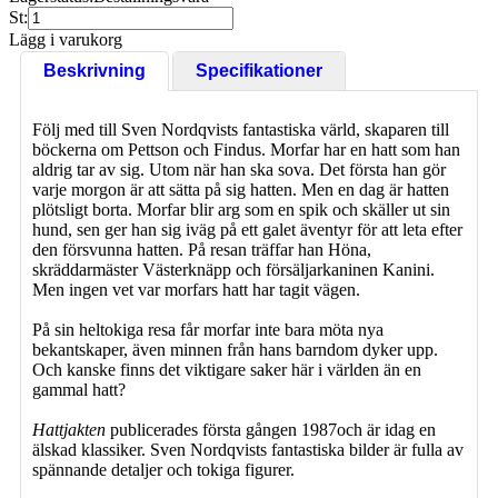
St:
Lägg i varukorg
Beskrivning
Specifikationer
Följ med till Sven Nordqvists fantastiska värld, skaparen till
böckerna om Pettson och Findus. Morfar har en hatt som han
aldrig tar av sig. Utom när han ska sova. Det första han gör
varje morgon är att sätta på sig hatten. Men en dag är hatten
plötsligt borta. Morfar blir arg som en spik och skäller ut sin
hund, sen ger han sig iväg på ett galet äventyr för att leta efter
den försvunna hatten. På resan träffar han Höna,
skräddarmäster Västerknäpp och försäljarkaninen Kanini.
Men ingen vet var morfars hatt har tagit vägen.
På sin heltokiga resa får morfar inte bara möta nya
bekantskaper, även minnen från hans barndom dyker upp.
Och kanske finns det viktigare saker här i världen än en
gammal hatt?
Hattjakten
publicerades första gången 1987och är idag en
älskad klassiker. Sven Nordqvists fantastiska bilder är fulla av
spännande detaljer och tokiga figurer.