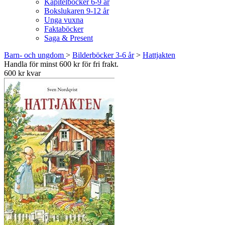
Kapitelböcker 6-9 år
Bokslukaren 9-12 år
Unga vuxna
Faktaböcker
Saga & Present
Barn- och ungdom
>
Bilderböcker 3-6 år
>
Hattjakten
Handla för minst 600 kr för fri frakt.
600 kr kvar