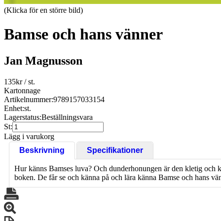
(Klicka för en större bild)
Bamse och hans vänner
Jan Magnusson
135
kr
/ st.
Kartonnage
Artikelnummer:
9789157033154
Enhet:
st.
Lagerstatus:
Beställningsvara
St:
Lägg i varukorg
Beskrivning
Specifikationer
Hur känns Bamses luva? Och dunderhonungen är den kletig och kla
boken. De får se och känna på och lära känna Bamse och hans vän