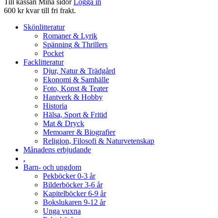
Till kassan
Mina sidor
Logga in
600 kr kvar till fri frakt.
Skönlitteratur
Romaner & Lyrik
Spänning & Thrillers
Pocket
Facklitteratur
Djur, Natur & Trädgård
Ekonomi & Samhälle
Foto, Konst & Teater
Hantverk & Hobby
Historia
Hälsa, Sport & Fritid
Mat & Dryck
Memoarer & Biografier
Religion, Filosofi & Naturvetenskap
Månadens erbjudande
.
Barn- och ungdom
Pekböcker 0-3 år
Bilderböcker 3-6 år
Kapitelböcker 6-9 år
Bokslukaren 9-12 år
Unga vuxna