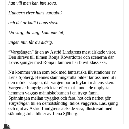
han vill men kan inte sova.
Hungern river hans vargabuk,
och det är kallt i hans stova.
Du varg, du varg, kom inte hit,
ungen min får du aldrig.
”Vargsången” är en av Astrid Lindgrens mest älskade visor.
Den skrevs till filmen Ronja Rövardotter och scenerna där
Lovis sjunger med Ronja i famnen har blivit klassiska.
Nu kommer visan som bok med fantastiska illustrationer av
Lena Sjöberg. Hennes stämningsfulla bilder tar oss med ut i
den mörka skogen, där vargen bor och ylar i månens sken.
Vargen är hungrig och letar efter mat. Inne i de upplysta
hemmen vaggas människobarnen i en trygg famn.
Spänningen mellan trygghet och fara, hot och närhet gör
Vargsången
till en oemotståndlig, tidlös vaggvisa. Läs, sjung
och njut av Astrid Lindgrens älskade visa, illustrerad med
stämningsfulla bilder av Lena Sjöberg.