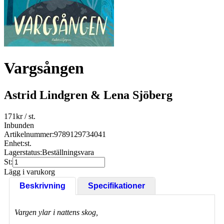
Vargsången
Astrid Lindgren & Lena Sjöberg
171
kr
/ st.
Inbunden
Artikelnummer:
9789129734041
Enhet:
st.
Lagerstatus:
Beställningsvara
St:
Lägg i varukorg
Beskrivning
Specifikationer
Vargen ylar i nattens skog,