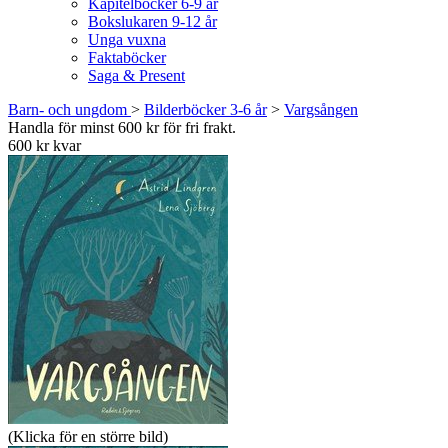
Kapitelböcker 6-9 år
Bokslukaren 9-12 år
Unga vuxna
Faktaböcker
Saga & Present
Barn- och ungdom
>
Bilderböcker 3-6 år
>
Vargsången
Handla för minst 600 kr för fri frakt.
600 kr kvar
(Klicka för en större bild)