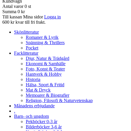
Kundvagn
Antal varor
0
st
Summa
0 kr
Till kassan
Mina sidor
Logga in
600 kr kvar till fri frakt.
Skönlitteratur
Romaner & Lyrik
Spänning & Thrillers
Pocket
Facklitteratur
Djur, Natur & Trädgård
Ekonomi & Samhälle
Foto, Konst & Teater
Hantverk & Hobby
Historia
Hälsa, Sport & Fritid
Mat & Dryck
Memoarer & Biografier
Religion, Filosofi & Naturvetenskap
Månadens erbjudande
.
Barn- och ungdom
Pekböcker 0-3 år
Bilderböcker 3-6 år