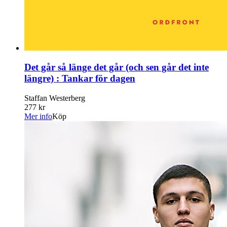
Det går så länge det går (och sen går det inte
längre) : Tankar för dagen
Staffan Westerberg
277 kr
Mer info
Köp