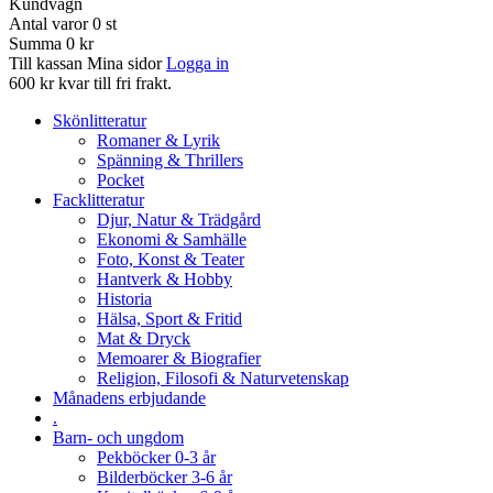
Kundvagn
Antal varor
0
st
Summa
0 kr
Till kassan
Mina sidor
Logga in
600 kr kvar till fri frakt.
Skönlitteratur
Romaner & Lyrik
Spänning & Thrillers
Pocket
Facklitteratur
Djur, Natur & Trädgård
Ekonomi & Samhälle
Foto, Konst & Teater
Hantverk & Hobby
Historia
Hälsa, Sport & Fritid
Mat & Dryck
Memoarer & Biografier
Religion, Filosofi & Naturvetenskap
Månadens erbjudande
.
Barn- och ungdom
Pekböcker 0-3 år
Bilderböcker 3-6 år