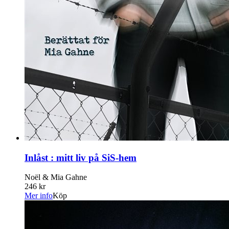
Inlåst : mitt liv på SiS-hem
Noël & Mia Gahne
246 kr
Mer info
Köp