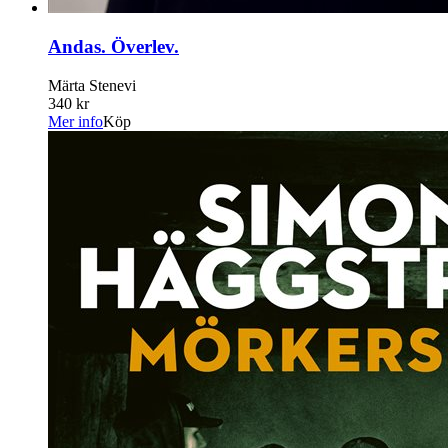
Andas. Överlev.
Märta Stenevi
340 kr
Mer info
Köp