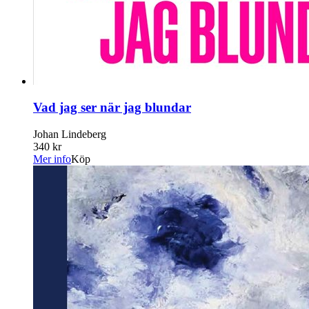
Vad jag ser när jag blundar
Johan Lindeberg
340 kr
Mer info
Köp