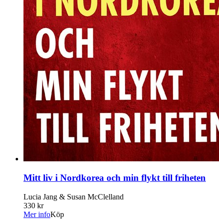
Mitt liv i Nordkorea och min flykt till friheten
Lucia Jang & Susan McClelland
330 kr
Mer info
Köp