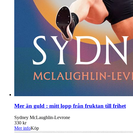
Mer än guld : mitt lopp från fruktan till frihet
Sydney McLaughlin-Levrone
330 kr
Mer info
Köp