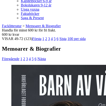
Kapitelböcker 6-9 år
Bokslukaren 9-12 år
Unga vuxna
Faktaböcker
Saga & Present
Facklitteratur
>
Memoarer & Biografier
Handla för minst 600 kr för fri frakt.
600 kr kvar
VISAR
49-72
(123)
Första
1
2
3
4
5
6
Sista
100 per sida
Memoarer & Biografier
Föregående
1
2
3
4
5
6
Nästa