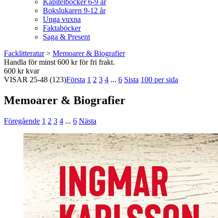
Kapitelböcker 6-9 år
Bokslukaren 9-12 år
Unga vuxna
Faktaböcker
Saga & Present
Facklitteratur
>
Memoarer & Biografier
Handla för minst 600 kr för fri frakt.
600 kr kvar
VISAR
25-48
(123)
Första
1
2
3
4
...
6
Sista
100 per sida
Memoarer & Biografier
Föregående
1
2
3
4
...
6
Nästa