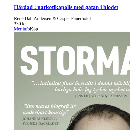
Härdad : narkotikapolis med gatan i blodet
René DahlAndersen & Casper Fauerholdt
330 kr
Mer info
Köp