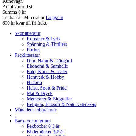
Kundvagn
Antal varor
0
st
Summa
0 kr
Till kassan
Mina sidor
Logga in
600 kr kvar till fri frakt.
Skönlitteratur
Romaner & Lyrik
Spänning & Thrillers
Pocket
Facklitteratur
Djur, Natur & Trädgård
Ekonomi & Samhälle
Foto, Konst & Teater
Hantverk & Hobby
Historia
Hälsa, Sport & Fritid
Mat & Dryck
Memoarer & Biografier
Religion, Filosofi & Naturvetenskap
Månadens erbjudande
.
Barn- och ungdom
Pekböcker 0-3 år
Bilderböcker 3-6 år