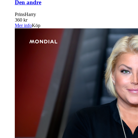
Den andre
PrinsHarry
360 kr
Mer info
Köp