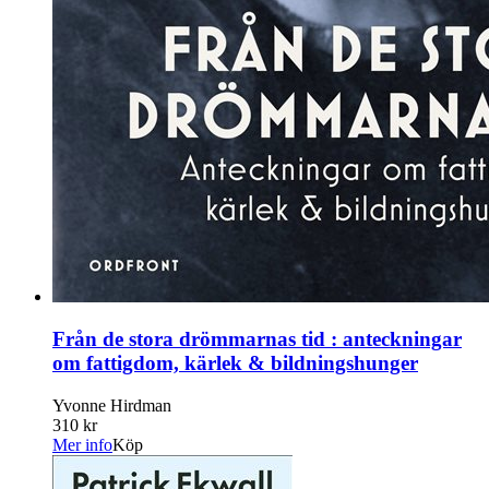
Från de stora drömmarnas tid : anteckningar
om fattigdom, kärlek & bildningshunger
Yvonne Hirdman
310 kr
Mer info
Köp