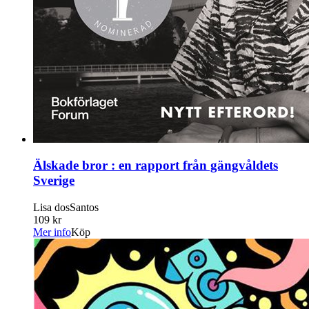
Älskade bror : en rapport från gängvåldets
Sverige
Lisa dosSantos
109 kr
Mer info
Köp