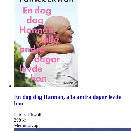
En dag dog Hannah, alla andra dagar levde
hon
Patrick Ekwall
298 kr
Mer info
Köp