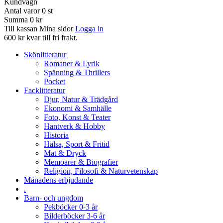
Kundvagn
Antal varor
0
st
Summa
0 kr
Till kassan
Mina sidor
Logga in
600 kr kvar till fri frakt.
Skönlitteratur
Romaner & Lyrik
Spänning & Thrillers
Pocket
Facklitteratur
Djur, Natur & Trädgård
Ekonomi & Samhälle
Foto, Konst & Teater
Hantverk & Hobby
Historia
Hälsa, Sport & Fritid
Mat & Dryck
Memoarer & Biografier
Religion, Filosofi & Naturvetenskap
Månadens erbjudande
.
Barn- och ungdom
Pekböcker 0-3 år
Bilderböcker 3-6 år