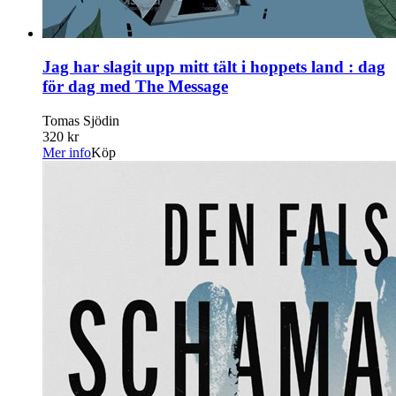
Jag har slagit upp mitt tält i hoppets land : dag
för dag med The Message
Tomas Sjödin
320 kr
Mer info
Köp