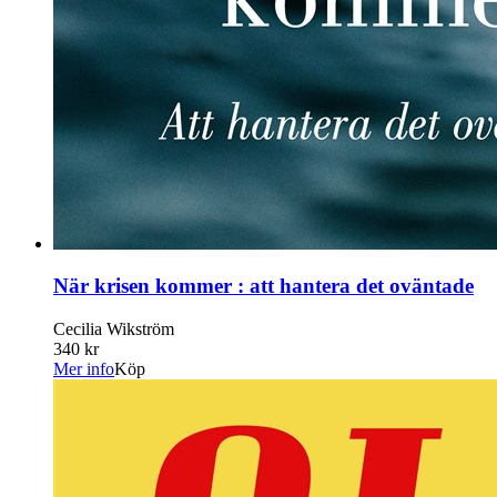
När krisen kommer : att hantera det oväntade
Cecilia Wikström
340 kr
Mer info
Köp