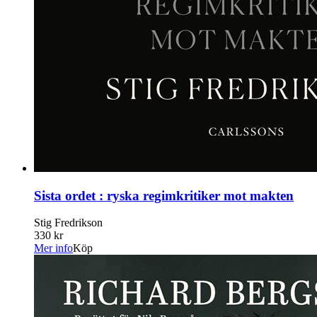
Sista ordet : ryska regimkritiker mot makten
Stig Fredrikson
330 kr
Mer info
Köp