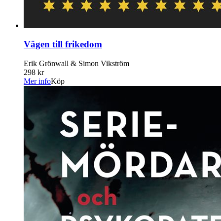
Vägen till frikedom
Erik Grönwall & Simon Vikström
298 kr
Mer info
Köp