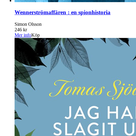
Wennerströmaffären : en spionhistoria
Simon Olsson
246 kr
Mer info
Köp