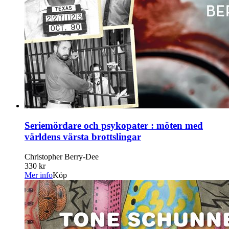
Seriemördare och psykopater : möten med
världens värsta brottslingar
Christopher Berry-Dee
330 kr
Mer info
Köp