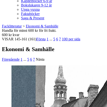
Kapitelböcker 6-9 år
Bokslukaren 9-12 år
Unga vuxna
Faktaböcker
Saga & Present
Facklitteratur
>
Ekonomi & Samhälle
Handla för minst 600 kr för fri frakt.
600 kr kvar
VISAR
145-161
(161)
Första
1
...
5
6
7
100 per sida
Ekonomi & Samhälle
Föregående
1
...
5
6
7
Nästa