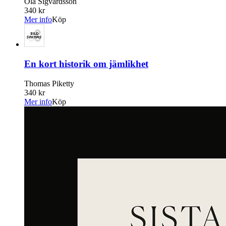
Ola Sigvardsson
340 kr
Mer info
Köp
En kort historik om jämlikhet
Thomas Piketty
340 kr
Mer info
Köp