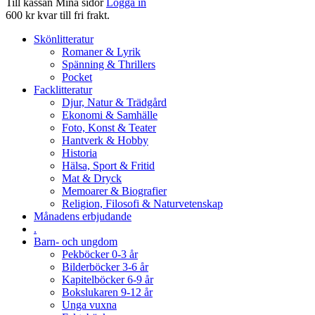
Till kassan
Mina sidor
Logga in
600 kr kvar till fri frakt.
Skönlitteratur
Romaner & Lyrik
Spänning & Thrillers
Pocket
Facklitteratur
Djur, Natur & Trädgård
Ekonomi & Samhälle
Foto, Konst & Teater
Hantverk & Hobby
Historia
Hälsa, Sport & Fritid
Mat & Dryck
Memoarer & Biografier
Religion, Filosofi & Naturvetenskap
Månadens erbjudande
.
Barn- och ungdom
Pekböcker 0-3 år
Bilderböcker 3-6 år
Kapitelböcker 6-9 år
Bokslukaren 9-12 år
Unga vuxna