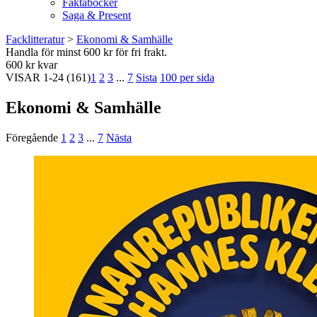
Faktaböcker
Saga & Present
Facklitteratur
>
Ekonomi & Samhälle
Handla för minst 600 kr för fri frakt.
600 kr kvar
VISAR
1-24
(161)
1
2
3
...
7
Sista
100 per sida
Ekonomi & Samhälle
Föregående
1
2
3
...
7
Nästa