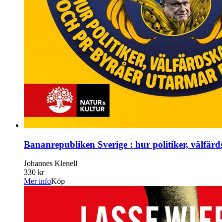
Bananrepubliken Sverige : hur politiker, välfär
Johannes Klenell
330 kr
Mer info
Köp