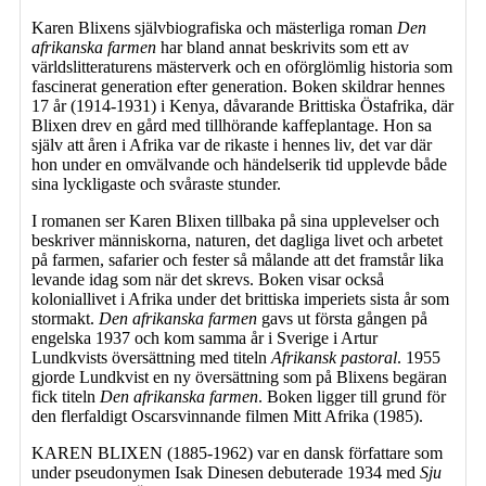
Karen Blixens självbiografiska och mästerliga roman
Den
afrikanska farmen
har bland annat beskrivits som ett av
världslitteraturens mästerverk och en oförglömlig historia som
fascinerat generation efter generation. Boken skildrar hennes
17 år (1914-1931) i Kenya, dåvarande Brittiska Östafrika, där
Blixen drev en gård med tillhörande kaffeplantage. Hon sa
själv att åren i Afrika var de rikaste i hennes liv, det var där
hon under en omvälvande och händelserik tid upplevde både
sina lyckligaste och svåraste stunder.
I romanen ser Karen Blixen tillbaka på sina upplevelser och
beskriver människorna, naturen, det dagliga livet och arbetet
på farmen, safarier och fester så målande att det framstår lika
levande idag som när det skrevs. Boken visar också
koloniallivet i Afrika under det brittiska imperiets sista år som
stormakt.
Den afrikanska farmen
gavs ut första gången på
engelska 1937 och kom samma år i Sverige i Artur
Lundkvists översättning med titeln
Afrikansk pastoral
. 1955
gjorde Lundkvist en ny översättning som på Blixens begäran
fick titeln
Den afrikanska farmen
. Boken ligger till grund för
den flerfaldigt Oscarsvinnande filmen Mitt Afrika (1985).
KAREN BLIXEN (1885-1962) var en dansk författare som
under pseudonymen Isak Dinesen debuterade 1934 med
Sju