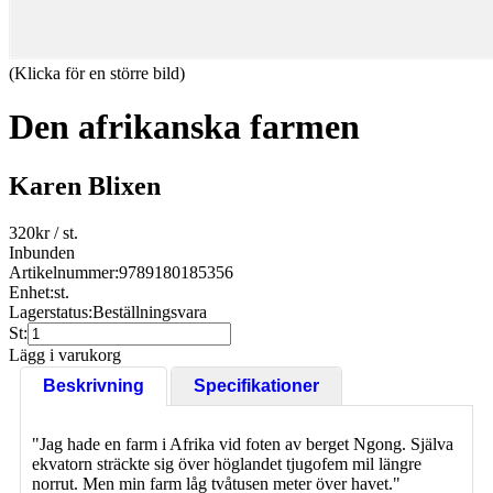
(Klicka för en större bild)
Den afrikanska farmen
Karen Blixen
320
kr
/ st.
Inbunden
Artikelnummer:
9789180185356
Enhet:
st.
Lagerstatus:
Beställningsvara
St:
Lägg i varukorg
Beskrivning
Specifikationer
"Jag hade en farm i Afrika vid foten av berget Ngong. Själva
ekvatorn sträckte sig över höglandet tjugofem mil längre
norrut. Men min farm låg tvåtusen meter över havet."