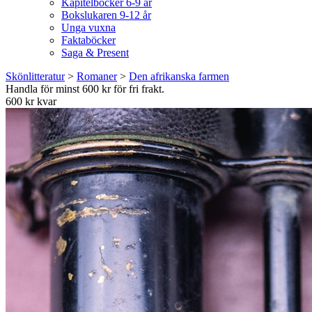
Kapitelböcker 6-9 år
Bokslukaren 9-12 år
Unga vuxna
Faktaböcker
Saga & Present
Skönlitteratur
>
Romaner
>
Den afrikanska farmen
Handla för minst 600 kr för fri frakt.
600 kr kvar