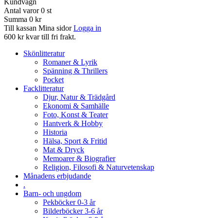
Kundvagn
Antal varor
0
st
Summa
0 kr
Till kassan
Mina sidor
Logga in
600 kr kvar till fri frakt.
Skönlitteratur
Romaner & Lyrik
Spänning & Thrillers
Pocket
Facklitteratur
Djur, Natur & Trädgård
Ekonomi & Samhälle
Foto, Konst & Teater
Hantverk & Hobby
Historia
Hälsa, Sport & Fritid
Mat & Dryck
Memoarer & Biografier
Religion, Filosofi & Naturvetenskap
Månadens erbjudande
.
Barn- och ungdom
Pekböcker 0-3 år
Bilderböcker 3-6 år