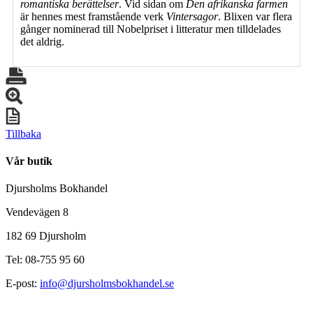
romantiska berättelser
. Vid sidan om
Den afrikanska farmen
är hennes mest framstående verk
Vintersagor
. Blixen var flera
gånger nominerad till Nobelpriset i litteratur men tilldelades
det aldrig.
Tillbaka
Vår butik
Djursholms Bokhandel
Vendevägen 8
182 69 Djursholm
Tel: 08-755 95 60
E-post:
info@djursholmsbokhandel.se