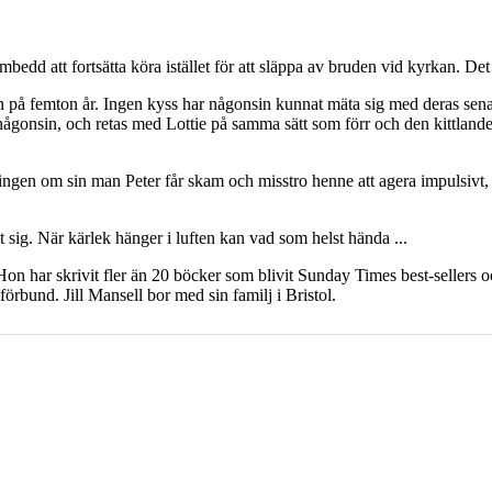
ombedd att fortsätta köra istället för att släppa av bruden vid kyrkan. Det
en på femton år. Ingen kyss har någonsin kunnat mäta sig med deras sena
 någonsin, och retas med Lottie på samma sätt som förr och den kittland
ningen om sin man Peter får skam och misstro henne att agera impulsivt
kt sig. När kärlek hänger i luften kan vad som helst hända ...
 Hon har skrivit fler än 20 böcker som blivit Sunday Times best-sellers 
rbund. Jill Mansell bor med sin familj i Bristol.