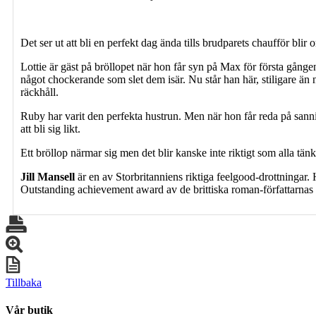
Det ser ut att bli en perfekt dag ända tills brudparets chaufför blir 
Lottie är gäst på bröllopet när hon får syn på Max för första gång
något chockerande som slet dem isär. Nu står han här, stiligare än
räckhåll.
Ruby har varit den perfekta hustrun. Men när hon får reda på san
att bli sig likt.
Ett bröllop närmar sig men det blir kanske inte riktigt som alla tän
Jill Mansell
är en av Storbritanniens riktiga feelgood-drottningar.
Outstanding achievement award av de brittiska roman-författarnas fö
Tillbaka
Vår butik