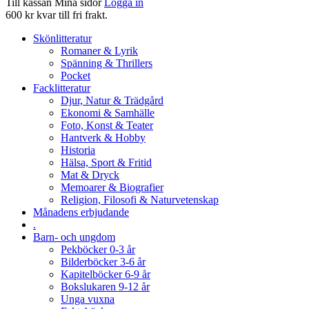
Till kassan
Mina sidor
Logga in
600 kr kvar till fri frakt.
Skönlitteratur
Romaner & Lyrik
Spänning & Thrillers
Pocket
Facklitteratur
Djur, Natur & Trädgård
Ekonomi & Samhälle
Foto, Konst & Teater
Hantverk & Hobby
Historia
Hälsa, Sport & Fritid
Mat & Dryck
Memoarer & Biografier
Religion, Filosofi & Naturvetenskap
Månadens erbjudande
.
Barn- och ungdom
Pekböcker 0-3 år
Bilderböcker 3-6 år
Kapitelböcker 6-9 år
Bokslukaren 9-12 år
Unga vuxna