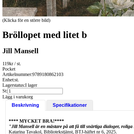
(Klicka för en större bild)
Bröllopet med litet b
Jill Mansell
119
kr
/ st.
Pocket
Artikelnummer:
9789180862103
Enhet:
st.
Lagerstatus:
I lager
St:
Lägg i varukorg
Beskrivning
Specifikationer
**** MYCKET BRA!****
"Jill Mansell är en mästare på att få till snärtiga dialoger, roli
Katarina Tavakol, Bibliotekstjänst, BTJ-häftet nr 6, 2025.