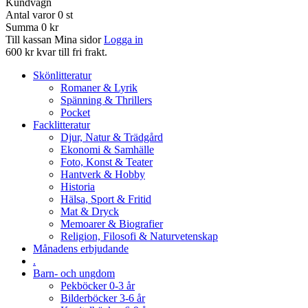
Kundvagn
Antal varor
0
st
Summa
0 kr
Till kassan
Mina sidor
Logga in
600 kr kvar till fri frakt.
Skönlitteratur
Romaner & Lyrik
Spänning & Thrillers
Pocket
Facklitteratur
Djur, Natur & Trädgård
Ekonomi & Samhälle
Foto, Konst & Teater
Hantverk & Hobby
Historia
Hälsa, Sport & Fritid
Mat & Dryck
Memoarer & Biografier
Religion, Filosofi & Naturvetenskap
Månadens erbjudande
.
Barn- och ungdom
Pekböcker 0-3 år
Bilderböcker 3-6 år