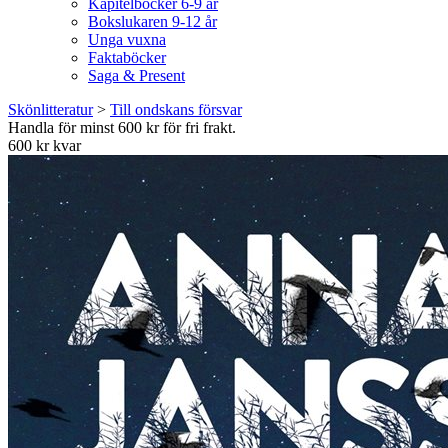
Kapitelböcker 6-9 år
Bokslukaren 9-12 år
Unga vuxna
Faktaböcker
Saga & Present
Skönlitteratur
>
Till ondskans försvar
Handla för minst 600 kr för fri frakt.
600 kr kvar