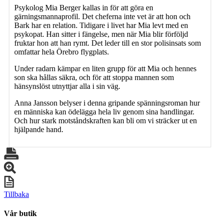
Psykolog Mia Berger kallas in för att göra en
gärningsmannaprofil. Det cheferna inte vet är att hon och
Bark har en relation. Tidigare i livet har Mia levt med en
psykopat. Han sitter i fängelse, men när Mia blir förföljd
fruktar hon att han rymt. Det leder till en stor polisinsats som
omfattar hela Örebro flygplats.
Under radarn kämpar en liten grupp för att Mia och hennes
son ska hållas säkra, och för att stoppa mannen som
hänsynslöst utnyttjar alla i sin väg.
Anna Jansson belyser i denna gripande spänningsroman hur
en människa kan ödelägga hela liv genom sina handlingar.
Och hur stark motståndskraften kan bli om vi sträcker ut en
hjälpande hand.
Tillbaka
Vår butik