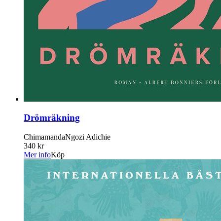
Drömräkning
ChimamandaNgozi Adichie
340 kr
Mer info
Köp