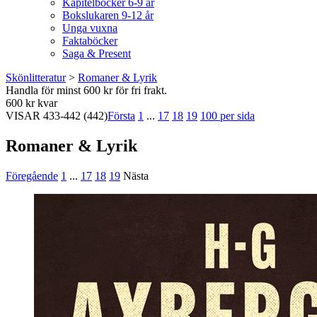
Kapitelböcker 6-9 år
Bokslukaren 9-12 år
Unga vuxna
Faktaböcker
Saga & Present
Skönlitteratur
>
Romaner & Lyrik
Handla för minst 600 kr för fri frakt.
600 kr kvar
VISAR
433-442
(442)
Första
1
...
17
18
19
100 per sida
Romaner & Lyrik
Föregående
1
...
17
18
19
Nästa