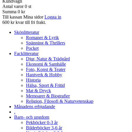
Kundvagn
Antal varor
0
st
Summa
0 kr
Till kassan
Mina sidor
Logga in
600 kr kvar till fri frakt.
Skönlitteratur
Romaner & Lyrik
Spänning & Thrillers
Pocket
Facklitteratur
Djur, Natur & Trädgård
Ekonomi & Samhälle
Foto, Konst & Teater
Hantverk & Hobby
Historia
Hälsa, Sport & Fritid
Mat & Dryck
Memoarer & Biografier
Religion, Filosofi & Naturvetenskap
Månadens erbjudande
.
Barn- och ungdom
Pekböcker 0-3 år
Bilderböcker 3-6 år