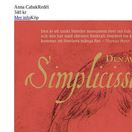
Anna CabakRedéi
340 kr
Mer info
Köp