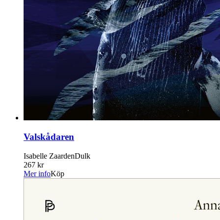
Valskådaren
Isabelle ZaardenDulk
267 kr
Mer info
Köp