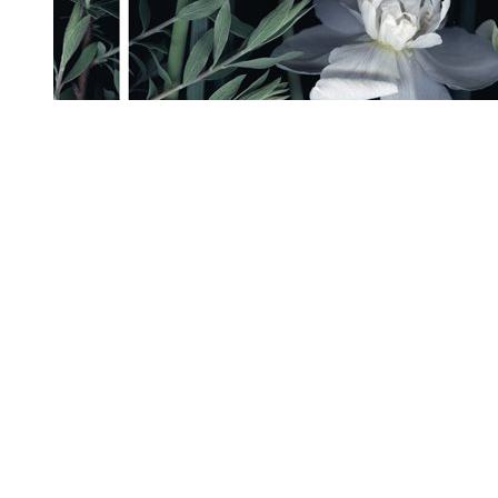
Vegetarianen
Han Kang
109 kr
Mer info
Köp
Föregående
1
...
17
18
19
Nästa
Vår butik