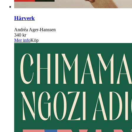
Härverk
Andréa Ager-Hanssen
340 kr
Mer info
Köp