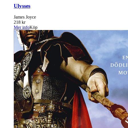
Ulysses
James Joyce
218 kr
Mer info
Köp