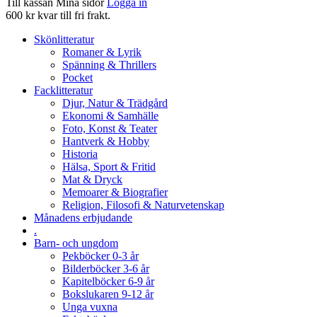
Till kassan
Mina sidor
Logga in
600 kr kvar till fri frakt.
Skönlitteratur
Romaner & Lyrik
Spänning & Thrillers
Pocket
Facklitteratur
Djur, Natur & Trädgård
Ekonomi & Samhälle
Foto, Konst & Teater
Hantverk & Hobby
Historia
Hälsa, Sport & Fritid
Mat & Dryck
Memoarer & Biografier
Religion, Filosofi & Naturvetenskap
Månadens erbjudande
.
Barn- och ungdom
Pekböcker 0-3 år
Bilderböcker 3-6 år
Kapitelböcker 6-9 år
Bokslukaren 9-12 år
Unga vuxna