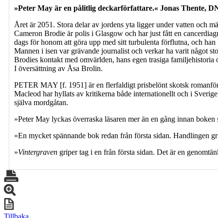
»Peter May är en pålitlig deckarförfattare.« Jonas Thente, D
Året är 2051. Stora delar av jordens yta ligger under vatten och mä
Cameron Brodie är polis i Glasgow och har just fått en cancerdiagn
dags för honom att göra upp med sitt turbulenta förflutna, och han h
Mannen i isen var grävande journalist och verkar ha varit något st
Brodies kontakt med omvärlden, hans egen trasiga familjehistoria oc
I översättning av Åsa Brolin.
PETER MAY [f. 1951] är en flerfaldigt prisbelönt skotsk romanförfa
Macleod har hyllats av kritikerna både internationellt och i Sverige
själva mordgåtan.
»Peter May lyckas överraska läsaren mer än en gång innan boken
»En mycket spännande bok redan från första sidan. Handlingen gri
»
Vintergraven
griper tag i en från första sidan. Det är en genomt
Tillbaka