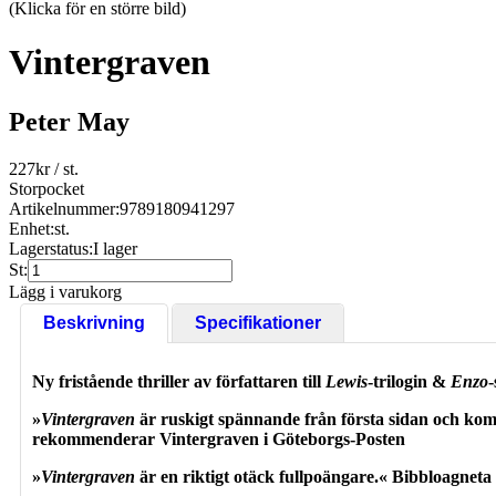
(Klicka för en större bild)
Vintergraven
Peter May
227
kr
/ st.
Storpocket
Artikelnummer:
9789180941297
Enhet:
st.
Lagerstatus:
I lager
St:
Lägg i varukorg
Beskrivning
Specifikationer
Ny fristående thriller av författaren till
Lewis
-trilogin &
Enzo
-
»
Vintergraven
är ruskigt spännande från första sidan och kom
rekommenderar Vintergraven i Göteborgs-Posten
»
Vintergraven
är en riktigt otäck fullpoängare.« Bibbloagneta