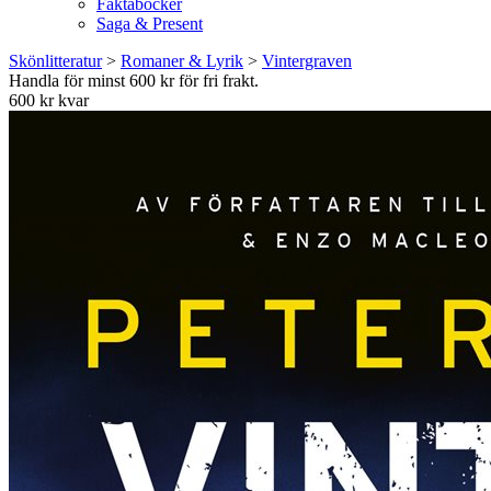
Faktaböcker
Saga & Present
Skönlitteratur
>
Romaner & Lyrik
>
Vintergraven
Handla för minst 600 kr för fri frakt.
600 kr kvar