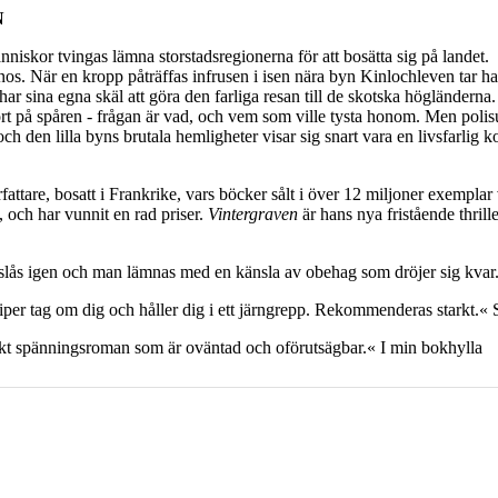
N
nniskor tvingas lämna storstadsregionerna för att bosätta sig på landet.
os. När en kropp påträffas infrusen i isen nära byn Kinlochleven tar han
ar sina egna skäl att göra den farliga resan till de skotska högländerna.
ort på spåren - frågan är vad, och vem som ville tysta honom. Men polis
h den lilla byns brutala hemligheter visar sig snart vara en livsfarlig 
ttare, bosatt i Frankrike, vars böcker sålt i över 12 miljoner exempla
, och har vunnit en rad priser.
Vintergraven
är hans nya fristående thrill
 slås igen och man lämnas med en känsla av obehag som dröjer sig k
per tag om dig och håller dig i ett järngrepp. Rekommenderas starkt.« 
änkt spänningsroman som är oväntad och oförutsägbar.« I min bokhylla