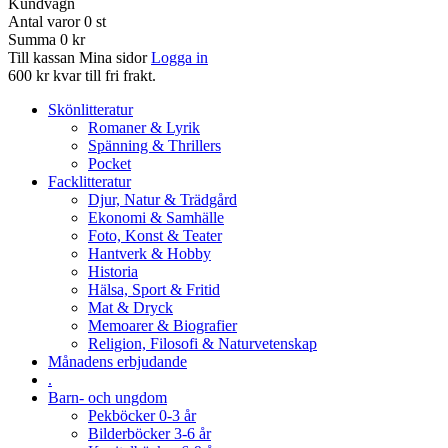
Kundvagn
Antal varor
0
st
Summa
0 kr
Till kassan
Mina sidor
Logga in
600 kr kvar till fri frakt.
Skönlitteratur
Romaner & Lyrik
Spänning & Thrillers
Pocket
Facklitteratur
Djur, Natur & Trädgård
Ekonomi & Samhälle
Foto, Konst & Teater
Hantverk & Hobby
Historia
Hälsa, Sport & Fritid
Mat & Dryck
Memoarer & Biografier
Religion, Filosofi & Naturvetenskap
Månadens erbjudande
.
Barn- och ungdom
Pekböcker 0-3 år
Bilderböcker 3-6 år