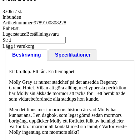
330
kr
/ st.
Inbunden
Artikelnummer:
9789100808228
Enhet:
st.
Lagerstatus:
Beställningsvara
St:
Lägg i varukorg
Beskrivning
Specifikationer
Ett bröllop. Ett rån. En hemlighet.
Molly Gray är numer städchef på det ansedda Regency
Grand Hotel. Viljan att göra allting med yppersta perfektion
har Molly sin älskade mormor att tacka för – ett hembiträde
som vidarebefordrade alla städtips hon kunde.
Men det finns mer i mormors historia än vad Molly har
kunnat ana. I en dagbok, som legat gömd sedan mormors
bortgång, upptäcker Molly ett förflutet fullt av hemligheter.
Varför bröt mormor all kontakt med sin familj? Varför visste
Molly ingenting om mormors släkt?