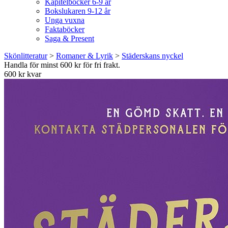
Kapitelböcker 6-9 år
Bokslukaren 9-12 år
Unga vuxna
Faktaböcker
Saga & Present
Skönlitteratur
>
Romaner & Lyrik
>
Städerskans nyckel
Handla för minst 600 kr för fri frakt.
600 kr kvar