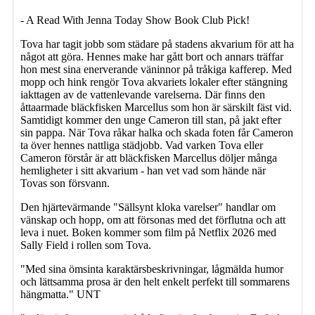
- A Read With Jenna Today Show Book Club Pick!
Tova har tagit jobb som städare på stadens akvarium för att ha
något att göra. Hennes make har gått bort och annars träffar
hon mest sina enerverande väninnor på tråkiga kafferep. Med
mopp och hink rengör Tova akvariets lokaler efter stängning
iakttagen av de vattenlevande varelserna. Där finns den
åttaarmade bläckfisken Marcellus som hon är särskilt fäst vid.
Samtidigt kommer den unge Cameron till stan, på jakt efter
sin pappa. När Tova råkar halka och skada foten får Cameron
ta över hennes nattliga städjobb. Vad varken Tova eller
Cameron förstår är att bläckfisken Marcellus döljer många
hemligheter i sitt akvarium - han vet vad som hände när
Tovas son försvann.
Den hjärtevärmande "Sällsynt kloka varelser" handlar om
vänskap och hopp, om att försonas med det förflutna och att
leva i nuet. Boken kommer som film på Netflix 2026 med
Sally Field i rollen som Tova.
"Med sina ömsinta karaktärsbeskrivningar, lågmälda humor
och lättsamma prosa är den helt enkelt perfekt till sommarens
hängmatta." UNT