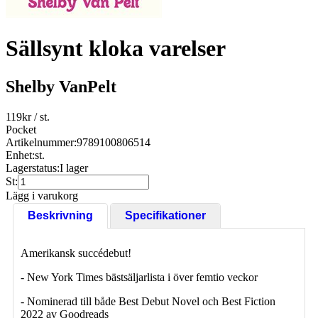
Sällsynt kloka varelser
Shelby VanPelt
119
kr
/ st.
Pocket
Artikelnummer:
9789100806514
Enhet:
st.
Lagerstatus:
I lager
St:
Lägg i varukorg
Beskrivning
Specifikationer
Amerikansk succédebut!
- New York Times bästsäljarlista i över femtio veckor
- Nominerad till både Best Debut Novel och Best Fiction
2022 av Goodreads