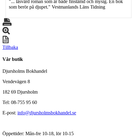
"... läsvärd roman som är både finstämd och mysig. En bok
som berör på djupet." Vestmanlands Läns Tidning
Tillbaka
Vår butik
Djursholms Bokhandel
Vendevägen 8
182 69 Djursholm
Tel: 08-755 95 60
E-post:
info@djursholmsbokhandel.se
Öppettider: Mån-fre 10-18, lör 10-15