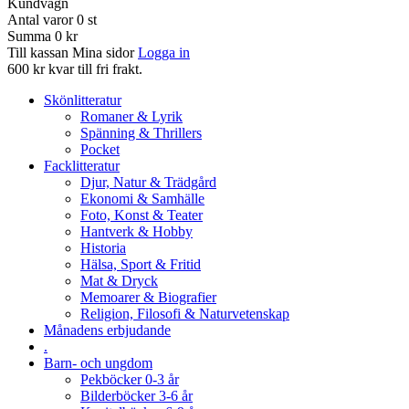
Kundvagn
Antal varor
0
st
Summa
0 kr
Till kassan
Mina sidor
Logga in
600 kr kvar till fri frakt.
Skönlitteratur
Romaner & Lyrik
Spänning & Thrillers
Pocket
Facklitteratur
Djur, Natur & Trädgård
Ekonomi & Samhälle
Foto, Konst & Teater
Hantverk & Hobby
Historia
Hälsa, Sport & Fritid
Mat & Dryck
Memoarer & Biografier
Religion, Filosofi & Naturvetenskap
Månadens erbjudande
.
Barn- och ungdom
Pekböcker 0-3 år
Bilderböcker 3-6 år