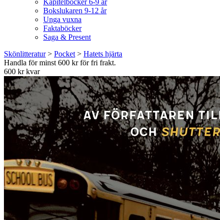
Kapitelböcker 6-9 år
Bokslukaren 9-12 år
Unga vuxna
Faktaböcker
Saga & Present
Skönlitteratur
>
Pocket
>
Hatets hjärta
Handla för minst 600 kr för fri frakt.
600 kr kvar