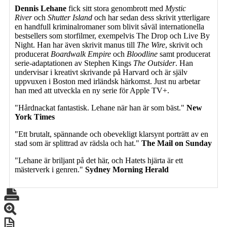
Dennis Lehane
fick sitt stora genombrott med
Mystic
River
och
Shutter Island
och har sedan dess skrivit ytterligare
en handfull kriminalromaner som blivit såväl internationella
bestsellers som storfilmer, exempelvis The Drop och Live By
Night. Han har även skrivit manus till
The Wire
, skrivit och
producerat
Boardwalk Empire
och
Bloodline
samt producerat
serie-adaptationen av Stephen Kings
The Outsider
. Han
undervisar i kreativt skrivande på Harvard och är själv
uppvuxen i Boston med irländsk härkomst. Just nu arbetar
han med att utveckla en ny serie för Apple TV+.
"Hårdnackat fantastisk. Lehane när han är som bäst."
New
York Times
"Ett brutalt, spännande och obevekligt klarsynt porträtt av en
stad som är splittrad av rädsla och hat."
The Mail on Sunday
"Lehane är briljant på det här, och Hatets hjärta är ett
mästerverk i genren."
Sydney Morning Herald