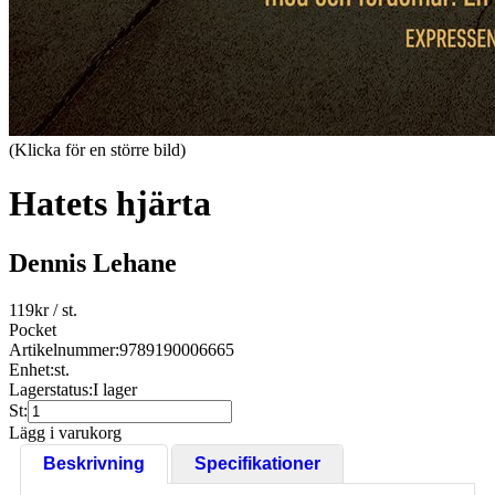
(Klicka för en större bild)
Hatets hjärta
Dennis Lehane
119
kr
/ st.
Pocket
Artikelnummer:
9789190006665
Enhet:
st.
Lagerstatus:
I lager
St:
Lägg i varukorg
Beskrivning
Specifikationer