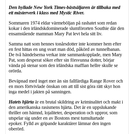
Den hyllade New York Times-bästsäljaren är tillbaka med
ett mästerverk i klass med Mystic River.
Sommaren 1974 eldar värmeböljan på rashatet som redan
kokar i den irländskdominerade slumförorten Southie där den
ensamstående mamman Mary Pat levt hela sitt liv.
Samma natt som hennes tonårsdotter inte kommer hem efter
en fest hittas en ung svart man död, påkörd av tunnelbanan.
De två händelserna verkar inte sammankopplade, men Mary
Pat, som desperat söker efter sin försvunna dotter, börjar
vända på stenar som den irländska maffian hellre skulle se
orörda.
Beväpnad med inget mer än sin fallfärdiga Range Rover och
en mors förtvivlade önskan om att till sist göra rätt skyr hon
inga medel i jakten på sanningen.
Hatets hjärta
är en brutal skildring av kriminalitet och makt i
den amerikanska rasismens hjärta. Det är en uppslukande
thriller om hämnd, lojaliteter, desperation och uppror, som
utspelar sig under en av Bostons mest tumultartade
epoker. Fylld av gripande karaktärer lämnar den ingen
oberörd.