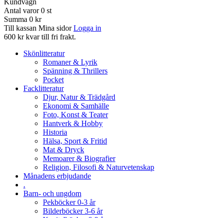
Kundvagn
Antal varor
0
st
Summa
0 kr
Till kassan
Mina sidor
Logga in
600 kr kvar till fri frakt.
Skönlitteratur
Romaner & Lyrik
Spänning & Thrillers
Pocket
Facklitteratur
Djur, Natur & Trädgård
Ekonomi & Samhälle
Foto, Konst & Teater
Hantverk & Hobby
Historia
Hälsa, Sport & Fritid
Mat & Dryck
Memoarer & Biografier
Religion, Filosofi & Naturvetenskap
Månadens erbjudande
.
Barn- och ungdom
Pekböcker 0-3 år
Bilderböcker 3-6 år