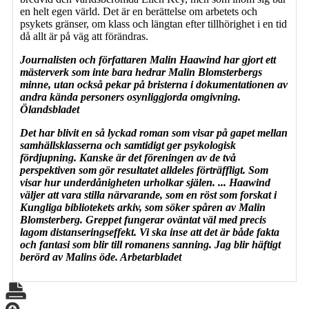
en helt egen värld. Det är en berättelse om arbetets och
psykets gränser, om klass och längtan efter tillhörighet i en tid
då allt är på väg att förändras.
Journalisten och författaren Malin Haawind har gjort ett
mästerverk som inte bara hedrar Malin Blomsterbergs
minne, utan också pekar på bristerna i dokumentationen av
andra kända personers osynliggjorda omgivning.
Ölandsbladet
Det har blivit en så lyckad roman som visar på gapet mellan
samhällsklasserna och samtidigt ger psykologisk
fördjupning. Kanske är det föreningen av de två
perspektiven som gör resultatet alldeles förträffligt. Som
visar hur underdånigheten urholkar själen. ... Haawind
väljer att vara stilla närvarande, som en röst som forskat i
Kungliga bibliotekets arkiv, som söker spåren av Malin
Blomsterberg. Greppet fungerar oväntat väl med precis
lagom distanseringseffekt. Vi ska inse att det är både fakta
och fantasi som blir till romanens sanning. Jag blir häftigt
berörd av Malins öde. Arbetarbladet