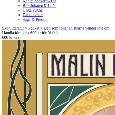
Kapitelböcker 6-9 år
Bokslukaren 9-12 år
Unga vuxna
Faktaböcker
Saga & Present
Skönlitteratur
>
Pocket
>
Den som följer en stjärna vänder inte om
Handla för minst 600 kr för fri frakt.
600 kr kvar