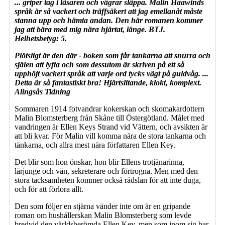
... griper tag i läsaren och vägrar släppa. Malin Haawinds
språk är så vackert och träffsäkert att jag emellanåt måste
stanna upp och hämta andan. Den här romanen kommer
jag att bära med mig nära hjärtat, länge. BTJ.
Helhetsbetyg: 5.
Plötsligt är den där - boken som får tankarna att snurra och
själen att lyfta och som dessutom är skriven på ett så
upphöjt vackert språk att varje ord tycks vägt på guldvåg. ...
Detta är så fantastiskt bra! Hjärtslitande, klokt, komplext.
Alingsås Tidning
Sommaren 1914 fotvandrar kokerskan och skomakardottern
Malin Blomsterberg från Skåne till Östergötland. Målet med
vandringen är Ellen Keys Strand vid Vättern, och avsikten är
att bli kvar. För Malin vill komma nära de stora tankarna och
tänkarna, och allra mest nära författaren Ellen Key.
Det blir som hon önskar, hon blir Ellens trotjänarinna,
lärjunge och vän, sekreterare och förtrogna. Men med den
stora tacksamheten kommer också rädslan för att inte duga,
och för att förlora allt.
Den som följer en stjärna vänder inte om är en gripande
roman om hushållerskan Malin Blomsterberg som levde
bredvid den världsberömda Ellen Key, men som inom sig bar