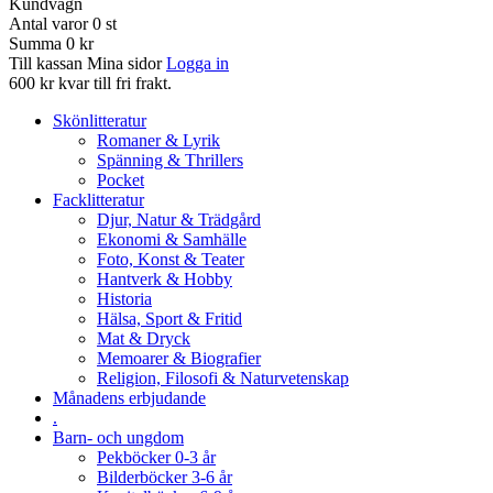
Kundvagn
Antal varor
0
st
Summa
0 kr
Till kassan
Mina sidor
Logga in
600 kr kvar till fri frakt.
Skönlitteratur
Romaner & Lyrik
Spänning & Thrillers
Pocket
Facklitteratur
Djur, Natur & Trädgård
Ekonomi & Samhälle
Foto, Konst & Teater
Hantverk & Hobby
Historia
Hälsa, Sport & Fritid
Mat & Dryck
Memoarer & Biografier
Religion, Filosofi & Naturvetenskap
Månadens erbjudande
.
Barn- och ungdom
Pekböcker 0-3 år
Bilderböcker 3-6 år