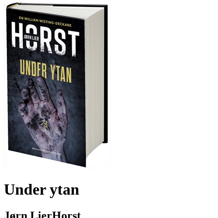
Under ytan
Jørn LierHorst