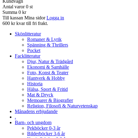
Kundvagn
Antal varor
0
st
Summa
0 kr
Till kassan
Mina sidor
Logga in
600 kr kvar till fri frakt.
Skönlitteratur
Romaner & Lyrik
Spänning & Thrillers
Pocket
Facklitteratur
Djur, Natur & Trädgård
Ekonomi & Samhälle
Foto, Konst & Teater
Hantverk & Hobby
Historia
Hälsa, Sport & Fritid
Mat & Dryck
Memoarer & Biografier
Religion, Filosofi & Naturvetenskap
Månadens erbjudande
.
Barn- och ungdom
Pekböcker 0-3 år
Bilderböcker 3-6 år