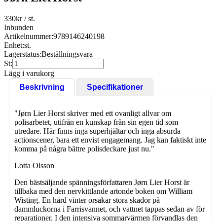
330
kr
/ st.
Inbunden
Artikelnummer:
9789146240198
Enhet:
st.
Lagerstatus:
Beställningsvara
St:
Lägg i varukorg
Beskrivning
Specifikationer
"Jørn Lier Horst skriver med ett ovanligt allvar om
polisarbetet, utifrån en kunskap från sin egen tid som
utredare. Här finns inga superhjältar och inga absurda
actionscener, bara ett envist engagemang. Jag kan faktiskt inte
komma på några bättre polisdeckare just nu."
Lotta Olsson
Den bästsäljande spänningsförfattaren Jørn Lier Horst är
tillbaka med den nervkittlande artonde boken om William
Wisting. En hård vinter orsakar stora skador på
dammluckorna i Farrisvannet, och vattnet tappas sedan av för
reparationer. I den intensiva sommarvärmen förvandlas den