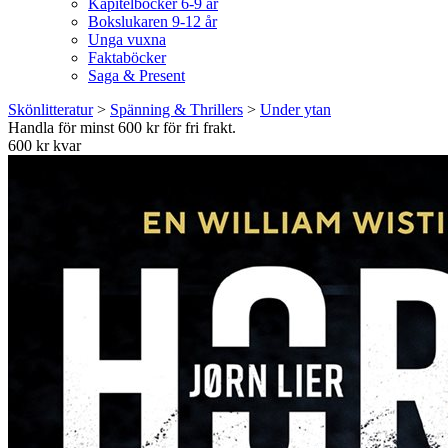
Kapitelböcker 6-9 år
Bokslukaren 9-12 år
Unga vuxna
Faktaböcker
Saga & Present
Skönlitteratur
>
Spänning & Thrillers
>
Under ytan
Handla för minst 600 kr för fri frakt.
600 kr kvar