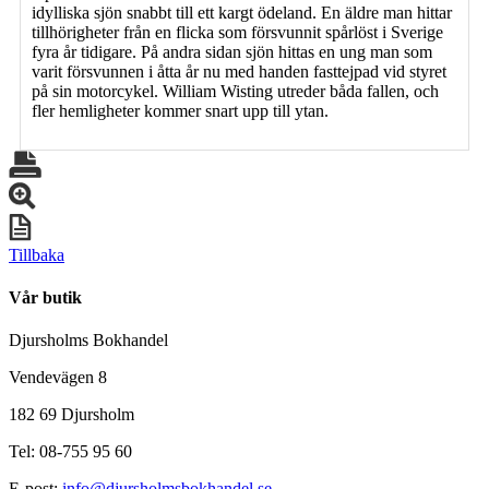
idylliska sjön snabbt till ett kargt ödeland. En äldre man hittar
tillhörigheter från en flicka som försvunnit spårlöst i Sverige
fyra år tidigare. På andra sidan sjön hittas en ung man som
varit försvunnen i åtta år nu med handen fasttejpad vid styret
på sin motorcykel. William Wisting utreder båda fallen, och
fler hemligheter kommer snart upp till ytan.
Tillbaka
Vår butik
Djursholms Bokhandel
Vendevägen 8
182 69 Djursholm
Tel: 08-755 95 60
E-post:
info@djursholmsbokhandel.se