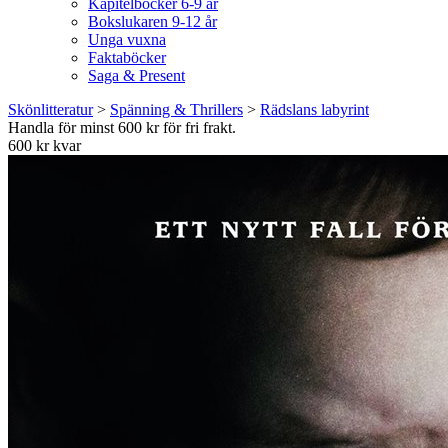
Kapitelböcker 6-9 år
Bokslukaren 9-12 år
Unga vuxna
Faktaböcker
Saga & Present
Skönlitteratur
>
Spänning & Thrillers
>
Rädslans labyrint
Handla för minst 600 kr för fri frakt.
600 kr kvar