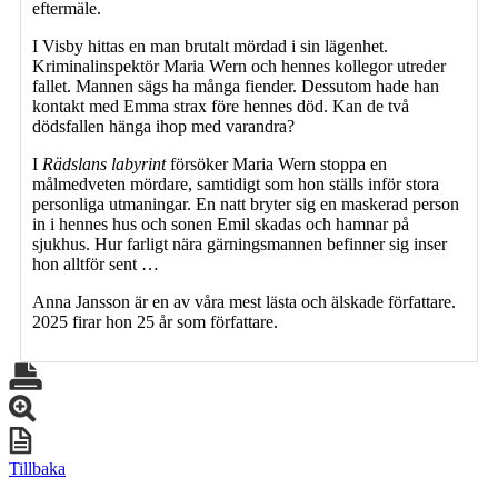
eftermäle.
I Visby hittas en man brutalt mördad i sin lägenhet.
Kriminalinspektör Maria Wern och hennes kollegor utreder
fallet. Mannen sägs ha många fiender. Dessutom hade han
kontakt med Emma strax före hennes död. Kan de två
dödsfallen hänga ihop med varandra?
I
Rädslans labyrint
försöker Maria Wern stoppa en
målmedveten mördare, samtidigt som hon ställs inför stora
personliga utmaningar. En natt bryter sig en maskerad person
in i hennes hus och sonen Emil skadas och hamnar på
sjukhus. Hur farligt nära gärningsmannen befinner sig inser
hon alltför sent …
Anna Jansson är en av våra mest lästa och älskade författare.
2025 firar hon 25 år som författare.
Tillbaka