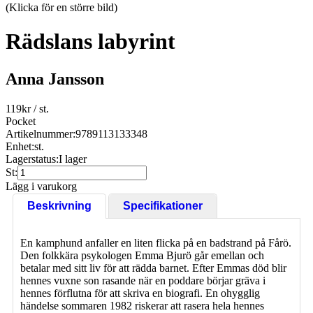
(Klicka för en större bild)
Rädslans labyrint
Anna Jansson
119
kr
/ st.
Pocket
Artikelnummer:
9789113133348
Enhet:
st.
Lagerstatus:
I lager
St:
Lägg i varukorg
Beskrivning
Specifikationer
En kamphund anfaller en liten flicka på en badstrand på Fårö.
Den folkkära psykologen Emma Bjurö går emellan och
betalar med sitt liv för att rädda barnet. Efter Emmas död blir
hennes vuxne son rasande när en poddare börjar gräva i
hennes förflutna för att skriva en biografi. En ohygglig
händelse sommaren 1982 riskerar att rasera hela hennes