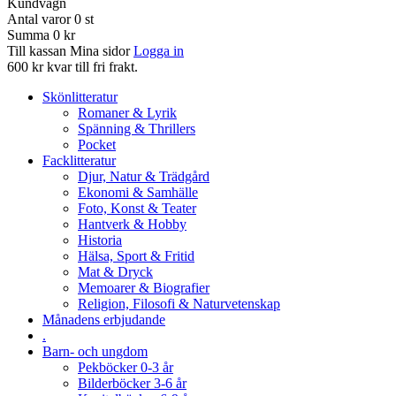
Kundvagn
Antal varor
0
st
Summa
0 kr
Till kassan
Mina sidor
Logga in
600 kr kvar till fri frakt.
Skönlitteratur
Romaner & Lyrik
Spänning & Thrillers
Pocket
Facklitteratur
Djur, Natur & Trädgård
Ekonomi & Samhälle
Foto, Konst & Teater
Hantverk & Hobby
Historia
Hälsa, Sport & Fritid
Mat & Dryck
Memoarer & Biografier
Religion, Filosofi & Naturvetenskap
Månadens erbjudande
.
Barn- och ungdom
Pekböcker 0-3 år
Bilderböcker 3-6 år