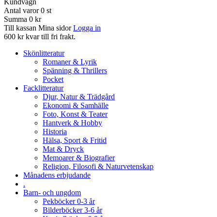
Kundvagn
Antal varor
0
st
Summa
0 kr
Till kassan
Mina sidor
Logga in
600 kr kvar till fri frakt.
Skönlitteratur
Romaner & Lyrik
Spänning & Thrillers
Pocket
Facklitteratur
Djur, Natur & Trädgård
Ekonomi & Samhälle
Foto, Konst & Teater
Hantverk & Hobby
Historia
Hälsa, Sport & Fritid
Mat & Dryck
Memoarer & Biografier
Religion, Filosofi & Naturvetenskap
Månadens erbjudande
.
Barn- och ungdom
Pekböcker 0-3 år
Bilderböcker 3-6 år