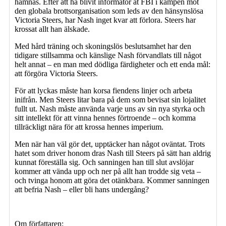
hämnas. Efter att ha blivit informatör åt FBI i kampen mot
den globala brottsorganisation som leds av den hänsynslösa
Victoria Steers, har Nash inget kvar att förlora. Steers har
krossat allt han älskade.
Med hård träning och skoningslös beslutsamhet har den
tidigare stillsamma och känslige Nash förvandlats till något
helt annat – en man med dödliga färdigheter och ett enda mål:
att förgöra Victoria Steers.
För att lyckas måste han korsa fiendens linjer och arbeta
inifrån. Men Steers litar bara på dem som bevisat sin lojalitet
fullt ut. Nash måste använda varje uns av sin nya styrka och
sitt intellekt för att vinna hennes förtroende – och komma
tillräckligt nära för att krossa hennes imperium.
Men när han väl gör det, upptäcker han något oväntat. Trots
hatet som driver honom dras Nash till Steers på sätt han aldrig
kunnat föreställa sig. Och sanningen han till slut avslöjar
kommer att vända upp och ner på allt han trodde sig veta –
och tvinga honom att göra det otänkbara. Kommer sanningen
att befria Nash – eller bli hans undergång?
Om författaren: