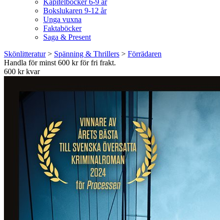
Kapitelböcker 6-9 år
Bokslukaren 9-12 år
Unga vuxna
Faktaböcker
Saga & Present
Skönlitteratur
>
Spänning & Thrillers
>
Förrädaren
Handla för minst 600 kr för fri frakt.
600 kr kvar