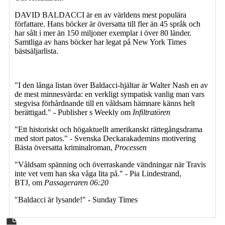
DAVID BALDACCI är en av världens mest populära
författare. Hans böcker är översatta till fler än 45 språk och
har sålt i mer än 150 miljoner exemplar i över 80 länder.
Samtliga av hans böcker har legat på New York Times
bästsäljarlista.
"I den långa listan över Baldacci-hjältar är Walter Nash en av
de mest minnesvärda: en verkligt sympatisk vanlig man vars
stegvisa förhårdnande till en våldsam hämnare känns helt
berättigad." - Publisher s Weekly om
Infiltratören
"Ett historiskt och högaktuellt amerikanskt rättegångsdrama
med stort patos." - Svenska Deckarakademins motivering
Bästa översatta kriminalroman,
Processen
"Våldsam spänning och överraskande vändningar när Travis
inte vet vem han ska våga lita på." - Pia Lindestrand,
BTJ, om
Passageraren 06:20
"Baldacci är lysande!" - Sunday Times