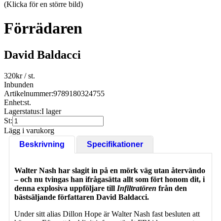
(Klicka för en större bild)
Förrädaren
David Baldacci
320
kr
/ st.
Inbunden
Artikelnummer:
9789180324755
Enhet:
st.
Lagerstatus:
I lager
St:
Lägg i varukorg
Beskrivning
Specifikationer
Walter Nash har slagit in på en mörk väg utan återvändo
– och nu tvingas han ifrågasätta allt som fört honom dit, i
denna explosiva uppföljare till
Infiltratören
från den
bästsäljande författaren David Baldacci.
Under sitt alias Dillon Hope är Walter Nash fast besluten att