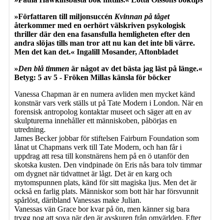
»Författaren till miljonsuccén
Kvinnan på tåget
återkommer med en oerhört välskriven psykologisk
thriller där den ena fasansfulla hemligheten efter den
andra slöjas tills man tror att nu kan det inte bli värre.
Men det kan det.« Ingalill Mosander, Aftonbladet
»
Den blå timmen
är något av det bästa jag läst på länge.«
Betyg: 5 av 5 - Fröken Millas känsla för böcker
Vanessa Chapman är en numera avliden men mycket känd
konstnär vars verk ställs ut på Tate Modern i London. När en
forensisk antropolog kontaktar museet och säger att en av
skulpturerna innehåller ett människoben, påbörjas en
utredning.
James Becker jobbar för stiftelsen Fairburn Foundation som
lånat ut Chapmans verk till Tate Modern, och han får i
uppdrag att resa till konstnärens hem på en ö utanför den
skotska kusten. Den vindpinade ön Eris nås bara tolv timmar
om dygnet när tidvattnet är lågt. Det är en karg och
mytomspunnen plats, känd för sitt magiska ljus. Men det är
också en farlig plats. Människor som bott här har försvunnit
spårlöst, däribland Vanessas make Julian.
Vanessas vän Grace bor kvar på ön, men känner sig bara
trygg nog att sova när den är avskuren från omvärlden. Efter