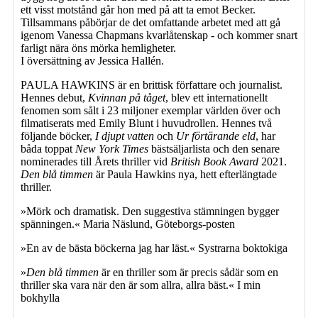
ett visst motstånd går hon med på att ta emot Becker.
Tillsammans påbörjar de det omfattande arbetet med att gå
igenom Vanessa Chapmans kvarlåtenskap - och kommer snart
farligt nära öns mörka hemligheter.
I översättning av Jessica Hallén.
PAULA HAWKINS är en brittisk författare och journalist.
Hennes debut,
Kvinnan på tåget
, blev ett internationellt
fenomen som sålt i 23 miljoner exemplar världen över och
filmatiserats med Emily Blunt i huvudrollen. Hennes två
följande böcker,
I djupt vatten
och
Ur förtärande eld
, har
båda toppat
New York Times
bästsäljarlista och den senare
nominerades till Årets thriller vid
British Book Award
2021.
Den blå timmen
är Paula Hawkins nya, hett efterlängtade
thriller.
»Mörk och dramatisk. Den suggestiva stämningen bygger
spänningen.« Maria Näslund, Göteborgs-posten
»En av de bästa böckerna jag har läst.« Systrarna boktokiga
»
Den blå timmen
är en thriller som är precis sådär som en
thriller ska vara när den är som allra, allra bäst.« I min
bokhylla