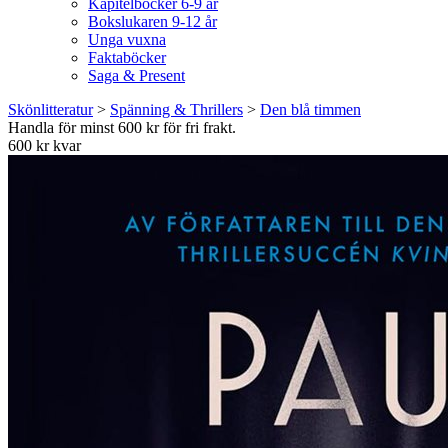
Kapitelböcker 6-9 år
Bokslukaren 9-12 år
Unga vuxna
Faktaböcker
Saga & Present
Skönlitteratur
>
Spänning & Thrillers
>
Den blå timmen
Handla för minst 600 kr för fri frakt.
600 kr kvar