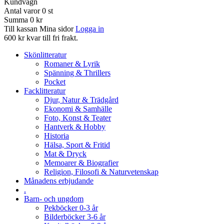
Kundvagn
Antal varor
0
st
Summa
0 kr
Till kassan
Mina sidor
Logga in
600 kr kvar till fri frakt.
Skönlitteratur
Romaner & Lyrik
Spänning & Thrillers
Pocket
Facklitteratur
Djur, Natur & Trädgård
Ekonomi & Samhälle
Foto, Konst & Teater
Hantverk & Hobby
Historia
Hälsa, Sport & Fritid
Mat & Dryck
Memoarer & Biografier
Religion, Filosofi & Naturvetenskap
Månadens erbjudande
.
Barn- och ungdom
Pekböcker 0-3 år
Bilderböcker 3-6 år