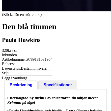
(Klicka för en större bild)
Den blå timmen
Paula Hawkins
320
kr
/ st.
Inbunden
Artikelnummer:
9789181081954
Enhet:
st.
Lagerstatus:
Beställningsvara
St:
Lägg i varukorg
Beskrivning
Specifikationer
Efterlängtad ny thriller av författaren till miljonsuccén
Kvinnan på tåget
»
Paula Hawkins
bästa bok hittills.« Lotta Olssons boktips