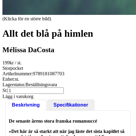
(Klicka för en större bild)
Allt det blå på himlen
Mélissa DaCosta
199
kr
/ st.
Storpocket
Artikelnummer:
9789181087703
Enhet:
st.
Lagerstatus:
Beställningsvara
St:
Lägg i varukorg
Beskrivning
Specifikationer
De senaste årens stora franska romansuccé
»Det här är så starkt att när jag läste det sista kapitlet så