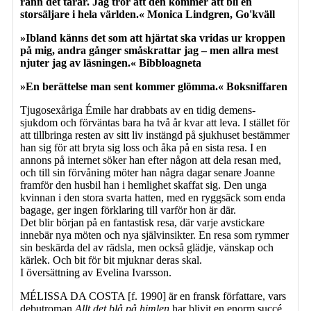
rann det tårar. Jag tror att den kommer att bli en
storsäljare i hela världen.« Monica Lindgren, Go'kväll
»Ibland känns det som att hjärtat ska vridas ur kroppen
på mig, andra gånger småskrattar jag – men allra mest
njuter jag av läsningen.« Bibbloagneta
»En berättelse man sent kommer glömma.« Boksniffaren
Tjugosexåriga Émile har drabbats av en tidig demens-
sjukdom och förväntas bara ha två år kvar att leva. I stället för
att tillbringa resten av sitt liv instängd på sjukhuset bestämmer
han sig för att bryta sig loss och åka på en sista resa. I en
annons på internet söker han efter någon att dela resan med,
och till sin förvåning möter han några dagar senare Joanne
framför den husbil han i hemlighet skaffat sig. Den unga
kvinnan i den stora svarta hatten, med en ryggsäck som enda
bagage, ger ingen förklaring till varför hon är där.
Det blir början på en fantastisk resa, där varje avstickare
innebär nya möten och nya självinsikter. En resa som rymmer
sin beskärda del av rädsla, men också glädje, vänskap och
kärlek. Och bit för bit mjuknar deras skal.
I översättning av Evelina Ivarsson.
MÉLISSA DA COSTA [f. 1990] är en fransk författare, vars
debutroman
Allt det blå på himlen
har blivit en enorm succé