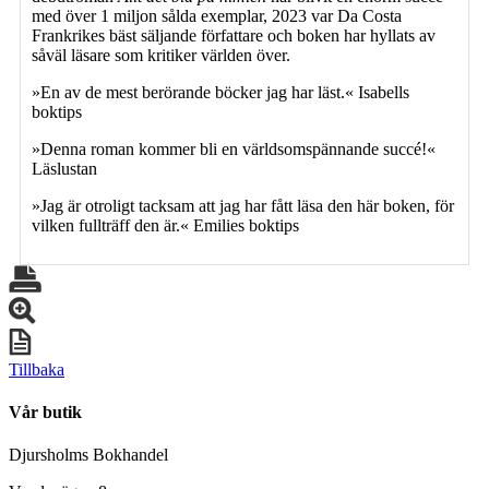
med över 1 miljon sålda exemplar, 2023 var Da Costa
Frankrikes bäst säljande författare och boken har hyllats av
såväl läsare som kritiker världen över.
»En av de mest berörande böcker jag har läst.« Isabells
boktips
»Denna roman kommer bli en världsomspännande succé!«
Läslustan
»Jag är otroligt tacksam att jag har fått läsa den här boken, för
vilken fullträff den är.« Emilies boktips
Tillbaka
Vår butik
Djursholms Bokhandel