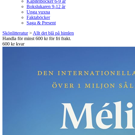
Kapitelböcker 6-9 år
Bokslukaren 9-12 år
Unga vuxna
Faktaböcker
Saga & Present
Skönlitteratur
>
Allt det blå på himlen
Handla för minst 600 kr för fri frakt.
600 kr kvar