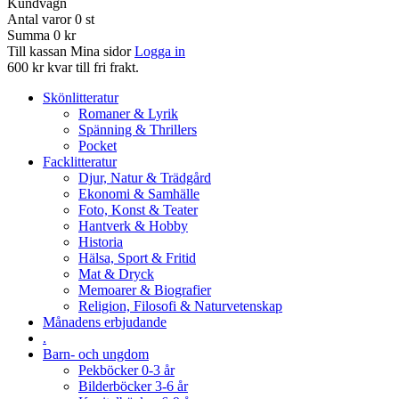
Kundvagn
Antal varor
0
st
Summa
0 kr
Till kassan
Mina sidor
Logga in
600 kr kvar till fri frakt.
Skönlitteratur
Romaner & Lyrik
Spänning & Thrillers
Pocket
Facklitteratur
Djur, Natur & Trädgård
Ekonomi & Samhälle
Foto, Konst & Teater
Hantverk & Hobby
Historia
Hälsa, Sport & Fritid
Mat & Dryck
Memoarer & Biografier
Religion, Filosofi & Naturvetenskap
Månadens erbjudande
.
Barn- och ungdom
Pekböcker 0-3 år
Bilderböcker 3-6 år