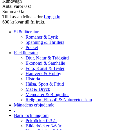
Kundvagn
Antal varor
0
st
Summa
0 kr
Till kassan
Mina sidor
Logga in
600 kr kvar till fri frakt.
Skönlitteratur
Romaner & Lyrik
Spänning & Thrillers
Pocket
Facklitteratur
Djur, Natur & Trädgård
Ekonomi & Samhälle
Foto, Konst & Teater
Hantverk & Hobby
Historia
Hälsa, Sport & Fritid
Mat & Dryck
Memoarer & Biografier
Religion, Filosofi & Naturvetenskap
Månadens erbjudande
.
Barn- och ungdom
Pekböcker 0-3 år
Bilderböcker 3-6 år