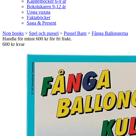
Kapitelböcker 6-9 år
Bokslukaren 9-12 år
Unga vuxna
Faktaböcker
Saga & Present
Non books
>
Spel och pussel
>
Pussel Barn
>
Fånga Ballongerna
Handla för minst 600 kr för fri frakt.
600 kr kvar