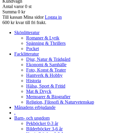
Kundvagn
Antal varor
0
st
Summa
0 kr
Till kassan
Mina sidor
Logga in
600 kr kvar till fri frakt.
Skönlitteratur
Romaner & Lyrik
Spänning & Thrillers
Pocket
Facklitteratur
Djur, Natur & Trädgård
Ekonomi & Samhälle
Foto, Konst & Teater
Hantverk & Hobby
Historia
Hälsa, Sport & Fritid
Mat & Dryck
Memoarer & Biografier
Religion, Filosofi & Naturvetenskap
Månadens erbjudande
.
Barn- och ungdom
Pekböcker 0-3 år
Bilderböcker 3-6 år