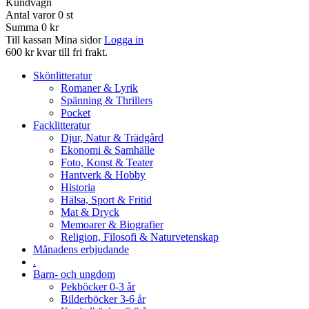
Kundvagn
Antal varor
0
st
Summa
0 kr
Till kassan
Mina sidor
Logga in
600 kr kvar till fri frakt.
Skönlitteratur
Romaner & Lyrik
Spänning & Thrillers
Pocket
Facklitteratur
Djur, Natur & Trädgård
Ekonomi & Samhälle
Foto, Konst & Teater
Hantverk & Hobby
Historia
Hälsa, Sport & Fritid
Mat & Dryck
Memoarer & Biografier
Religion, Filosofi & Naturvetenskap
Månadens erbjudande
.
Barn- och ungdom
Pekböcker 0-3 år
Bilderböcker 3-6 år