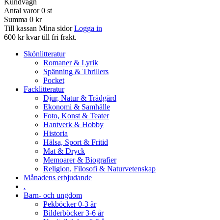
Kundvagn
Antal varor
0
st
Summa
0 kr
Till kassan
Mina sidor
Logga in
600 kr kvar till fri frakt.
Skönlitteratur
Romaner & Lyrik
Spänning & Thrillers
Pocket
Facklitteratur
Djur, Natur & Trädgård
Ekonomi & Samhälle
Foto, Konst & Teater
Hantverk & Hobby
Historia
Hälsa, Sport & Fritid
Mat & Dryck
Memoarer & Biografier
Religion, Filosofi & Naturvetenskap
Månadens erbjudande
.
Barn- och ungdom
Pekböcker 0-3 år
Bilderböcker 3-6 år