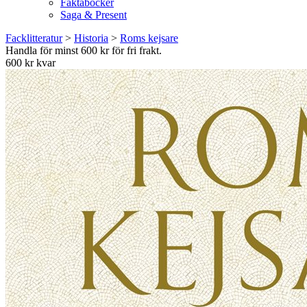
Faktaböcker
Saga & Present
Facklitteratur
>
Historia
>
Roms kejsare
Handla för minst 600 kr för fri frakt.
600 kr kvar