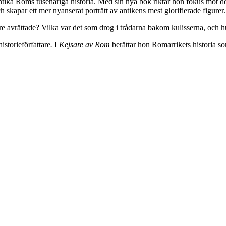
ika Roms tusenåriga historia. Med sin nya bok riktar hon fokus mot de h
kapar ett mer nyanserat porträtt av antikens mest glorifierade figurer.
 avrättade? Vilka var det som drog i trådarna bakom kulisserna, och hur 
storieförfattare
.
I
Kejsare av Rom
berättar hon Romarrikets historia so