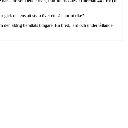
ärskare som ledde riket, från Julius Caesar (mördad 44 f.Kr.) till
gick det ens att styra över ett så enormt rike?
m den aldrig berättats tidigare. En bred, lärd och underhållande