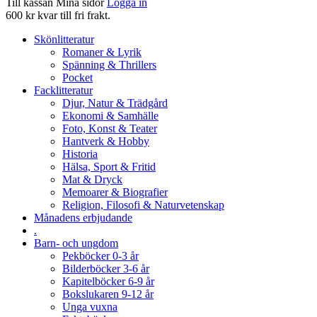
Till kassan
Mina sidor
Logga in
600 kr kvar till fri frakt.
Skönlitteratur
Romaner & Lyrik
Spänning & Thrillers
Pocket
Facklitteratur
Djur, Natur & Trädgård
Ekonomi & Samhälle
Foto, Konst & Teater
Hantverk & Hobby
Historia
Hälsa, Sport & Fritid
Mat & Dryck
Memoarer & Biografier
Religion, Filosofi & Naturvetenskap
Månadens erbjudande
.
Barn- och ungdom
Pekböcker 0-3 år
Bilderböcker 3-6 år
Kapitelböcker 6-9 år
Bokslukaren 9-12 år
Unga vuxna