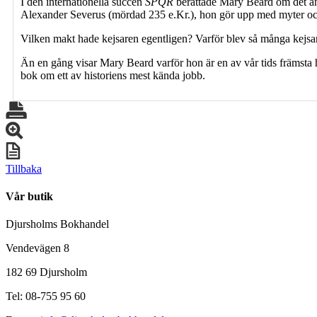
I den internationella succén
SPQR
berättade Mary Beard om det ant
Alexander Severus (mördad 235 e.Kr.), hon gör upp med myter och s
Vilken makt hade kejsaren egentligen? Varför blev så många kejsare
Än en gång visar Mary Beard varför hon är en av vår tids främsta hi
bok om ett av historiens mest kända jobb.
Tillbaka
Vår butik
Djursholms Bokhandel
Vendevägen 8
182 69 Djursholm
Tel: 08-755 95 60