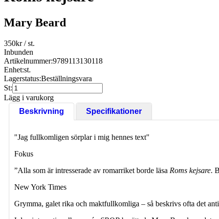
Mary Beard
350
kr
/ st.
Inbunden
Artikelnummer:
9789113130118
Enhet:
st.
Lagerstatus:
Beställningsvara
St:
Lägg i varukorg
Beskrivning
Specifikationer
"Jag fullkomligen sörplar i mig hennes text"
Fokus
”Alla som är intresserade av romarriket borde läsa
Roms kejsare
. 
New York Times
Grymma, galet rika och maktfullkomliga – så beskrivs ofta det anti