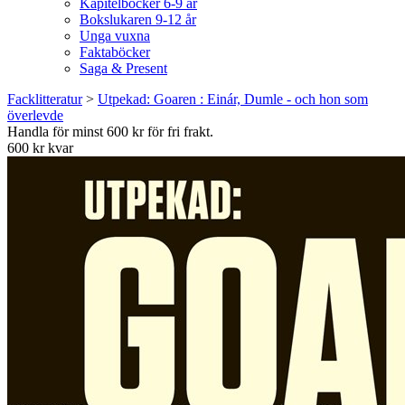
Kapitelböcker 6-9 år
Bokslukaren 9-12 år
Unga vuxna
Faktaböcker
Saga & Present
Facklitteratur
>
Utpekad: Goaren : Einár, Dumle - och hon som
överlevde
Handla för minst 600 kr för fri frakt.
600 kr kvar