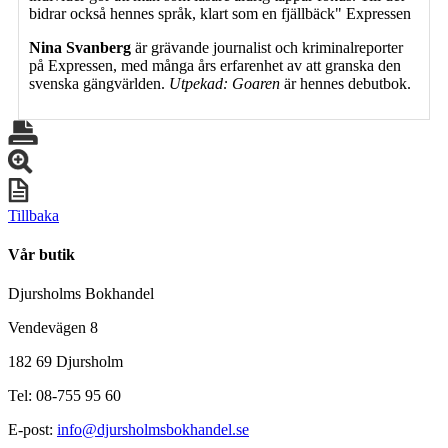
bidrar också hennes språk, klart som en fjällbäck" Expressen
Nina Svanberg
är grävande journalist och kriminalreporter
på Expressen, med många års erfarenhet av att granska den
svenska gängvärlden.
Utpekad: Goaren
är hennes debutbok.
Tillbaka
Vår butik
Djursholms Bokhandel
Vendevägen 8
182 69 Djursholm
Tel: 08-755 95 60
E-post:
info@djursholmsbokhandel.se