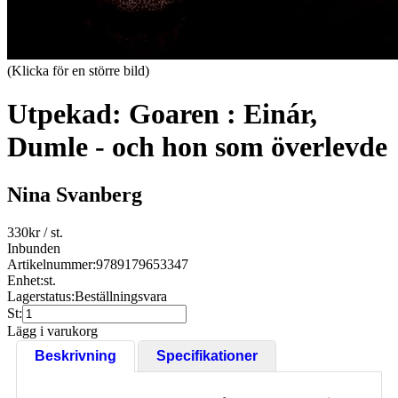
(Klicka för en större bild)
Utpekad: Goaren : Einár,
Dumle - och hon som överlevde
Nina Svanberg
330
kr
/ st.
Inbunden
Artikelnummer:
9789179653347
Enhet:
st.
Lagerstatus:
Beställningsvara
St:
Lägg i varukorg
Beskrivning
Specifikationer