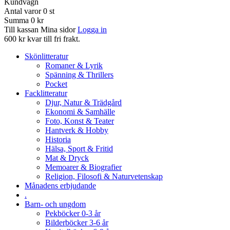
Kundvagn
Antal varor
0
st
Summa
0 kr
Till kassan
Mina sidor
Logga in
600 kr kvar till fri frakt.
Skönlitteratur
Romaner & Lyrik
Spänning & Thrillers
Pocket
Facklitteratur
Djur, Natur & Trädgård
Ekonomi & Samhälle
Foto, Konst & Teater
Hantverk & Hobby
Historia
Hälsa, Sport & Fritid
Mat & Dryck
Memoarer & Biografier
Religion, Filosofi & Naturvetenskap
Månadens erbjudande
.
Barn- och ungdom
Pekböcker 0-3 år
Bilderböcker 3-6 år