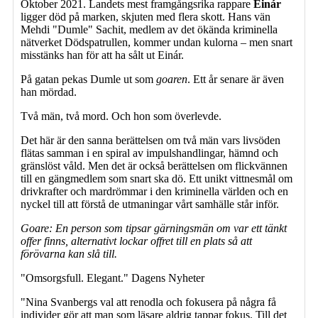
Oktober 2021. Landets mest framgångsrika rappare
Einár
ligger död på marken, skjuten med flera skott. Hans vän
Mehdi "Dumle" Sachit, medlem av det ökända kriminella
nätverket Dödspatrullen, kommer undan kulorna – men snart
misstänks han för att ha sålt ut Einár.
På gatan pekas Dumle ut som
goaren
. Ett år senare är även
han mördad.
Två män, två mord. Och hon som överlevde.
Det här är den sanna berättelsen om två män vars livsöden
flätas samman i en spiral av impulshandlingar, hämnd och
gränslöst våld. Men det är också berättelsen om flickvännen
till en gängmedlem som snart ska dö. Ett unikt vittnesmål om
drivkrafter och mardrömmar i den kriminella världen och en
nyckel till att förstå de utmaningar vårt samhälle står inför.
Goare: En person som tipsar gärningsmän om var ett tänkt
offer finns, alternativt lockar offret till en plats så att
förövarna kan slå till.
"Omsorgsfull. Elegant." Dagens Nyheter
"Nina Svanbergs val att renodla och fokusera på några få
individer gör att man som läsare aldrig tappar fokus. Till det