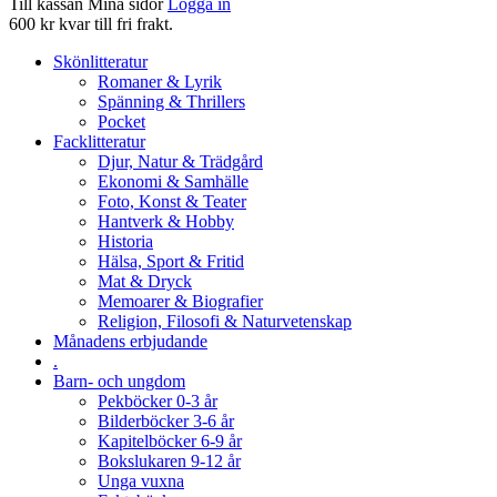
Till kassan
Mina sidor
Logga in
600 kr kvar till fri frakt.
Skönlitteratur
Romaner & Lyrik
Spänning & Thrillers
Pocket
Facklitteratur
Djur, Natur & Trädgård
Ekonomi & Samhälle
Foto, Konst & Teater
Hantverk & Hobby
Historia
Hälsa, Sport & Fritid
Mat & Dryck
Memoarer & Biografier
Religion, Filosofi & Naturvetenskap
Månadens erbjudande
.
Barn- och ungdom
Pekböcker 0-3 år
Bilderböcker 3-6 år
Kapitelböcker 6-9 år
Bokslukaren 9-12 år
Unga vuxna