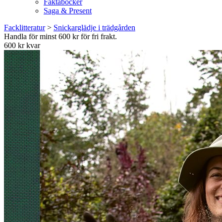
Faktaböcker
Saga & Present
Facklitteratur
>
Snickarglädje i trädgården
Handla för minst 600 kr för fri frakt.
600 kr kvar