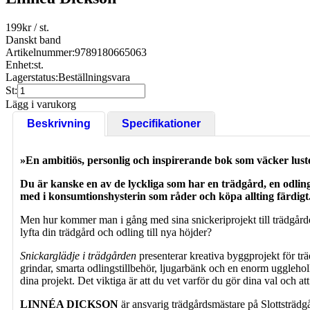
199
kr
/ st.
Danskt band
Artikelnummer:
9789180665063
Enhet:
st.
Lagerstatus:
Beställningsvara
St:
Lägg i varukorg
Beskrivning
Specifikationer
»En ambitiös, personlig och inspirerande bok som väcker lusten
Du är kanske en av de lyckliga som har en trädgård, en odlingsl
med i konsumtionshysterin som råder och köpa allting färdigt
Men hur kommer man i gång med sina snickeriprojekt till trädgårde
lyfta din trädgård och odling till nya höjder?
Snickarglädje i trädgården
presenterar kreativa byggprojekt för trä
grindar, smarta odlingstillbehör, ljugarbänk och en enorm uggleho
dina projekt. Det viktiga är att du vet varför du gör dina val och at
LINNÉA DICKSON
är ansvarig trädgårdsmästare på Slottsträdgå