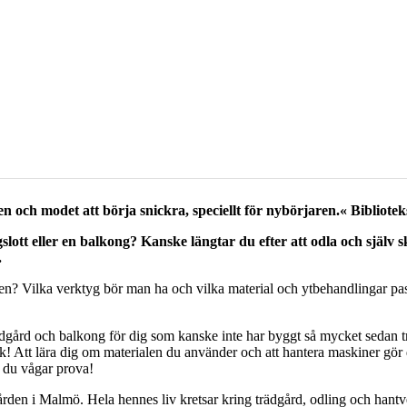
 och modet att börja snickra, speciellt för nybörjaren.« Bibliotek
ott eller en balkong? Kanske längtar du efter att odla och själv sk
.
n? Vilka verktyg bör man ha och vilka material och ytbehandlingar pass
dgård och balkong för dig som kanske inte har byggt så mycket sedan trä
lk! Att lära dig om materialen du använder och att hantera maskiner gö
t du vågar prova!
rden i Malmö. Hela hennes liv kretsar kring trädgård, odling och hantve