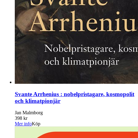
Svante Arrhenius : nobelpristagare, kosmopolit
och klimatpionjär
Jan Malmborg
398 kr
Mer info
Köp