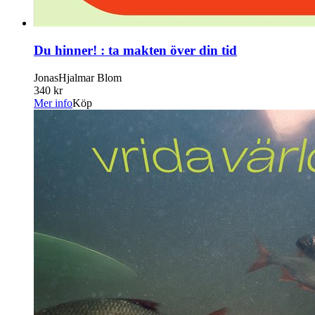
Du hinner! : ta makten över din tid
JonasHjalmar Blom
340 kr
Mer info
Köp