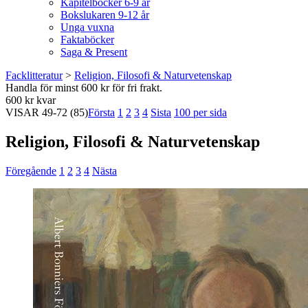
Kapitelböcker 6-9 år
Bokslukaren 9-12 år
Unga vuxna
Faktaböcker
Saga & Present
Facklitteratur
>
Religion, Filosofi & Naturvetenskap
Handla för minst 600 kr för fri frakt.
600 kr kvar
VISAR
49-72
(85)
Första
1
2
3
4
Sista
100 per sida
Religion, Filosofi & Naturvetenskap
Föregående
1
2
3
4
Nästa