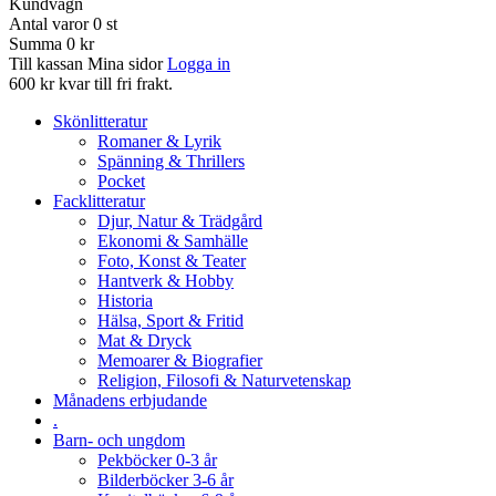
Kundvagn
Antal varor
0
st
Summa
0 kr
Till kassan
Mina sidor
Logga in
600 kr kvar till fri frakt.
Skönlitteratur
Romaner & Lyrik
Spänning & Thrillers
Pocket
Facklitteratur
Djur, Natur & Trädgård
Ekonomi & Samhälle
Foto, Konst & Teater
Hantverk & Hobby
Historia
Hälsa, Sport & Fritid
Mat & Dryck
Memoarer & Biografier
Religion, Filosofi & Naturvetenskap
Månadens erbjudande
.
Barn- och ungdom
Pekböcker 0-3 år
Bilderböcker 3-6 år