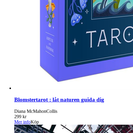
Blomstertarot : låt naturen guida dig
Diana McMahonCollis
299 kr
Mer info
Köp