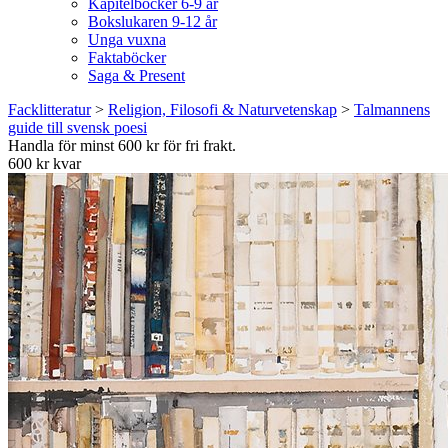
Kapitelböcker 6-9 år
Bokslukaren 9-12 år
Unga vuxna
Faktaböcker
Saga & Present
Facklitteratur
>
Religion, Filosofi & Naturvetenskap
>
Talmannens
guide till svensk poesi
Handla för minst 600 kr för fri frakt.
600 kr kvar