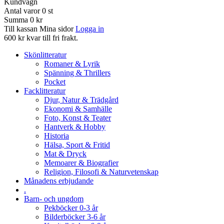
Kundvagn
Antal varor
0
st
Summa
0 kr
Till kassan
Mina sidor
Logga in
600 kr kvar till fri frakt.
Skönlitteratur
Romaner & Lyrik
Spänning & Thrillers
Pocket
Facklitteratur
Djur, Natur & Trädgård
Ekonomi & Samhälle
Foto, Konst & Teater
Hantverk & Hobby
Historia
Hälsa, Sport & Fritid
Mat & Dryck
Memoarer & Biografier
Religion, Filosofi & Naturvetenskap
Månadens erbjudande
.
Barn- och ungdom
Pekböcker 0-3 år
Bilderböcker 3-6 år