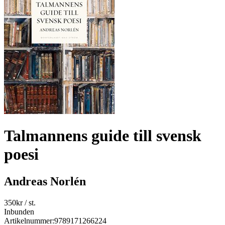
Talmannens guide till svensk
poesi
Andreas Norlén
350
kr
/ st.
Inbunden
Artikelnummer:
9789171266224