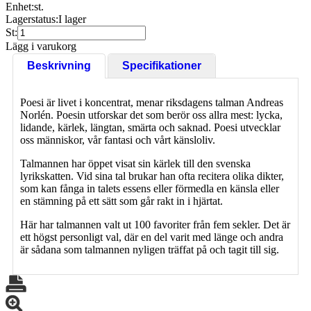
Enhet:
st.
Lagerstatus:
I lager
St:
Lägg i varukorg
Beskrivning
Specifikationer
Poesi är livet i koncentrat, menar riksdagens talman Andreas
Norlén. Poesin utforskar det som berör oss allra mest: lycka,
lidande, kärlek, längtan, smärta och saknad. Poesi utvecklar
oss människor, vår fantasi och vårt känsloliv.
Talmannen har öppet visat sin kärlek till den svenska
lyrikskatten. Vid sina tal brukar han ofta recitera olika dikter,
som kan fånga in talets essens eller förmedla en känsla eller
en stämning på ett sätt som går rakt in i hjärtat.
Här har talmannen valt ut 100 favoriter från fem sekler. Det är
ett högst personligt val, där en del varit med länge och andra
är sådana som talmannen nyligen träffat på och tagit till sig.