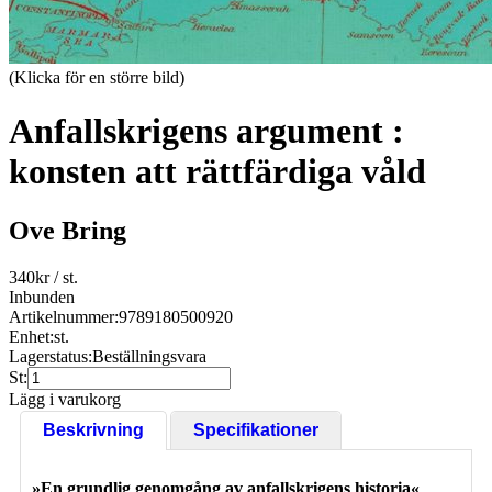
(Klicka för en större bild)
Anfallskrigens argument :
konsten att rättfärdiga våld
Ove Bring
340
kr
/ st.
Inbunden
Artikelnummer:
9789180500920
Enhet:
st.
Lagerstatus:
Beställningsvara
St:
Lägg i varukorg
Beskrivning
Specifikationer
»En grundlig genomgång av anfallskrigens historia«