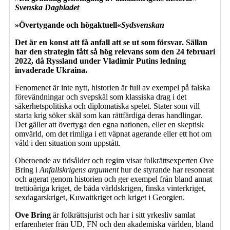
Svenska Dagbladet
»Övertygande och högaktuell«
Sydsvenskan
Det är en konst att få anfall att se ut som försvar. Sällan
har den strategin fått så hög relevans som den 24 februari
2022, då Ryssland under Vladimir Putins ledning
invaderade Ukraina.
Fenomenet är inte nytt, historien är full av exempel på falska
förevändningar och svepskäl som klassiska drag i det
säkerhetspolitiska och diplomatiska spelet. Stater som vill
starta krig söker skäl som kan rättfärdiga deras handlingar.
Det gäller att övertyga den egna nationen, eller en skeptisk
omvärld, om det rimliga i ett väpnat agerande eller ett hot om
våld i den situation som uppstått.
Oberoende av tidsålder och regim visar folkrättsexperten Ove
Bring i
Anfallskrigens argument
hur de styrande har resonerat
och agerat genom historien och ger exempel från bland annat
trettioåriga kriget, de båda världskrigen, finska vinterkriget,
sexdagarskriget, Kuwaitkriget och kriget i Georgien.
Ove Bring
är folkrättsjurist och har i sitt yrkesliv samlat
erfarenheter från UD, FN och den akademiska världen, bland