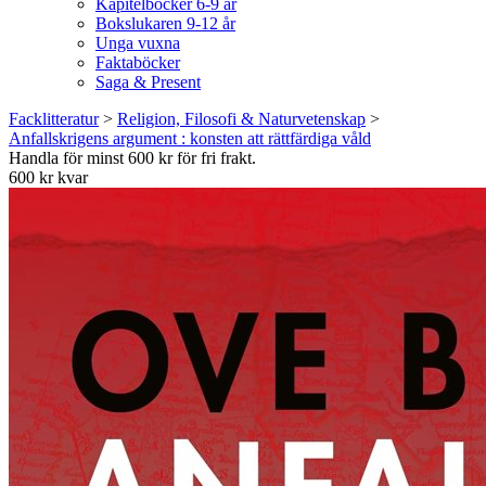
Kapitelböcker 6-9 år
Bokslukaren 9-12 år
Unga vuxna
Faktaböcker
Saga & Present
Facklitteratur
>
Religion, Filosofi & Naturvetenskap
>
Anfallskrigens argument : konsten att rättfärdiga våld
Handla för minst 600 kr för fri frakt.
600 kr kvar