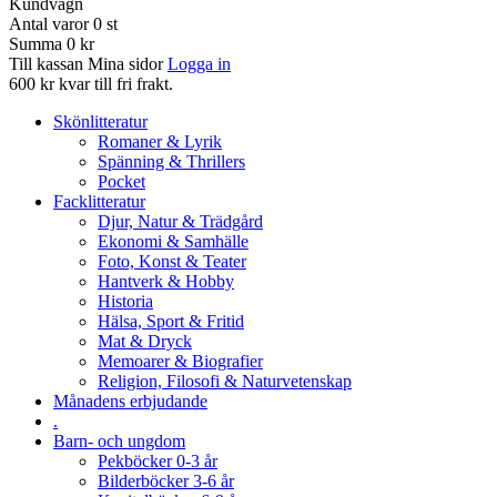
Kundvagn
Antal varor
0
st
Summa
0 kr
Till kassan
Mina sidor
Logga in
600 kr kvar till fri frakt.
Skönlitteratur
Romaner & Lyrik
Spänning & Thrillers
Pocket
Facklitteratur
Djur, Natur & Trädgård
Ekonomi & Samhälle
Foto, Konst & Teater
Hantverk & Hobby
Historia
Hälsa, Sport & Fritid
Mat & Dryck
Memoarer & Biografier
Religion, Filosofi & Naturvetenskap
Månadens erbjudande
.
Barn- och ungdom
Pekböcker 0-3 år
Bilderböcker 3-6 år