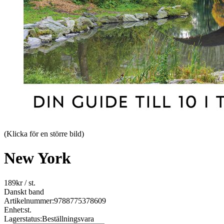
(Klicka för en större bild)
New York
189
kr
/ st.
Danskt band
Artikelnummer:
9788775378609
Enhet:
st.
Lagerstatus:
Beställningsvara