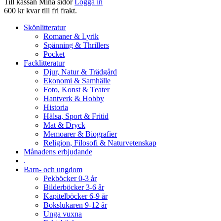
Till kassan
Mina sidor
Logga in
600 kr kvar till fri frakt.
Skönlitteratur
Romaner & Lyrik
Spänning & Thrillers
Pocket
Facklitteratur
Djur, Natur & Trädgård
Ekonomi & Samhälle
Foto, Konst & Teater
Hantverk & Hobby
Historia
Hälsa, Sport & Fritid
Mat & Dryck
Memoarer & Biografier
Religion, Filosofi & Naturvetenskap
Månadens erbjudande
.
Barn- och ungdom
Pekböcker 0-3 år
Bilderböcker 3-6 år
Kapitelböcker 6-9 år
Bokslukaren 9-12 år
Unga vuxna