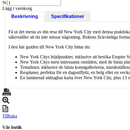
St:
Lägg i varukorg
Beskrivning
Specifikationer
Få ut det mesta av din resa till New York City med denna praktisk
säkerställer att du inte missar någonting. Bokens fickvänliga format
I den här guiden till New York City hittar du:
New York Citys höjdpunkter, inklusive att besöka Empire St
New York Citys mest intressanta områden, med de bästa plat
Temalistor, inklusive de bästa konstgallerierna, musikställe
Resplaner, perfekta för en dagsutflykt, en helg eller en veck
En laminerad utdragbar karta över New York City, plus 13 om
Tillbaka
Vår butik