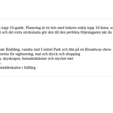
a topp 10-guide. Planering är en bris med bokens enkla topp 10-listor, 
 och det extra utvikskarta gör den till den perfekta följeslagaren när du
ate Building, vandra runt Central Park och titta på en Broadway-show
serna för sightseeing, mat och dryck och shopping
na, skyskrapor, barnattraktioner och mycket mer
a
rådeskartor i fullfärg