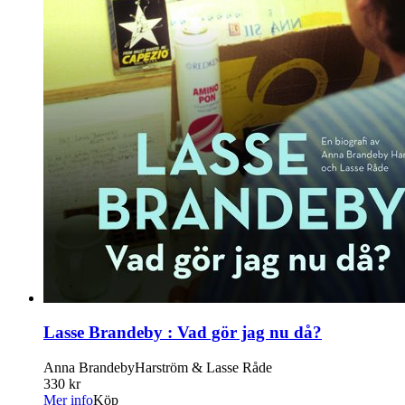
Lasse Brandeby : Vad gör jag nu då?
Anna BrandebyHarström & Lasse Råde
330 kr
Mer info
Köp