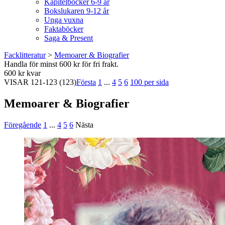
Kapitelböcker 6-9 år
Bokslukaren 9-12 år
Unga vuxna
Faktaböcker
Saga & Present
Facklitteratur
>
Memoarer & Biografier
Handla för minst 600 kr för fri frakt.
600 kr kvar
VISAR
121-123
(123)
Första
1
...
4
5
6
100 per sida
Memoarer & Biografier
Föregående
1
...
4
5
6
Nästa