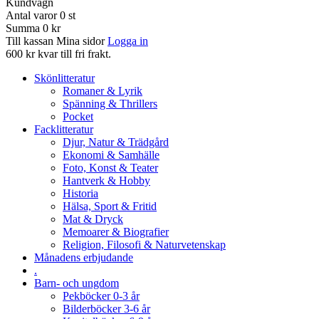
Kundvagn
Antal varor
0
st
Summa
0 kr
Till kassan
Mina sidor
Logga in
600 kr kvar till fri frakt.
Skönlitteratur
Romaner & Lyrik
Spänning & Thrillers
Pocket
Facklitteratur
Djur, Natur & Trädgård
Ekonomi & Samhälle
Foto, Konst & Teater
Hantverk & Hobby
Historia
Hälsa, Sport & Fritid
Mat & Dryck
Memoarer & Biografier
Religion, Filosofi & Naturvetenskap
Månadens erbjudande
.
Barn- och ungdom
Pekböcker 0-3 år
Bilderböcker 3-6 år