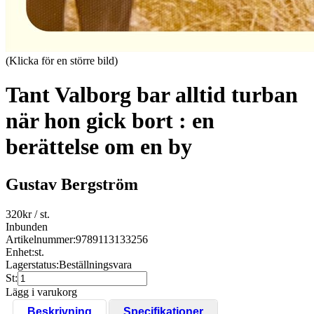
(Klicka för en större bild)
Tant Valborg bar alltid turban
när hon gick bort : en
berättelse om en by
Gustav Bergström
320
kr
/ st.
Inbunden
Artikelnummer:
9789113133256
Enhet:
st.
Lagerstatus:
Beställningsvara
St:
Lägg i varukorg
Beskrivning
Specifikationer