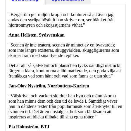
"Bergström ger miljön kropp och konturer så att även jag
andas den syrliga höstluft han skriver om, ser blänket från
hjortronmyren och skogsstjärnans vithet."
Anna Hellsten, Sydsvenskan
"Scenen är inte teatern, scenen är minnet av en byavardag
som inte längre existerar, skuggvärlden, skuggfigurerna som
skrider fram med sina flyende repliker.
Det är allt så självklart och planschen tycks oändligt utsträckt,
färgerna klara, konturerna alltid markerade, den goda vilja att
framlägga vad som hänt och vad som fanns är utan slut."
Jan-Olov Nyström, Norrbottens-Kuriren
"Välskrivet och vackert skildrar han byn och människorna
som han minns dem och den tid de levde i. Samtidigt väver
han in dåtidens texter från populärmusik som återknyter till en
svunnen tid. Det är en nostalgisk bok som får läsaren att
inspireras att blicka tillbaka till sina egna rötter."
Pia Holmström, BTJ