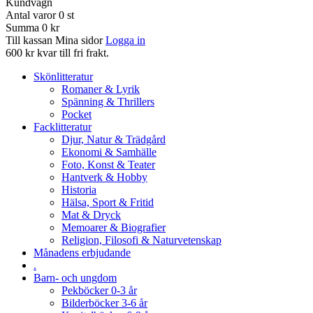
Kundvagn
Antal varor
0
st
Summa
0 kr
Till kassan
Mina sidor
Logga in
600 kr kvar till fri frakt.
Skönlitteratur
Romaner & Lyrik
Spänning & Thrillers
Pocket
Facklitteratur
Djur, Natur & Trädgård
Ekonomi & Samhälle
Foto, Konst & Teater
Hantverk & Hobby
Historia
Hälsa, Sport & Fritid
Mat & Dryck
Memoarer & Biografier
Religion, Filosofi & Naturvetenskap
Månadens erbjudande
.
Barn- och ungdom
Pekböcker 0-3 år
Bilderböcker 3-6 år