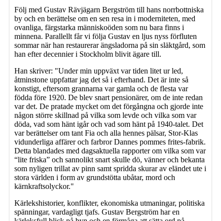
Följ med Gustav Rävjägarn Bergström till hans norrbottniska
by och en berättelse om en sen resa in i moderniteten, med
ovanliga, färgstarka människoöden som nu bara finns i
minnena. Parallellt får vi följa Gustav en ljus nyss förfluten
sommar när han restaurerar ängsladorna på sin släktgård, som
han efter decennier i Stockholm blivit ägare till.
Han skriver: "Under min uppväxt var tiden litet ur led,
åtminstone uppfattar jag det så i efterhand. Det är inte så
konstigt, eftersom grannarna var gamla och de flesta var
födda före 1920. De blev snart pensionärer, om de inte redan
var det. De pratade mycket om det förgångna och gjorde inte
någon större skillnad på vilka som levde och vilka som var
döda, vad som hänt igår och vad som hänt på 1940-talet. Det
var berättelser om tant Fia och alla hennes pälsar, Stor-Klas
vidunderliga affärer och farbror Dannes pommes frites-fabrik.
Detta blandades med dagsaktuella rapporter om vilka som var
“lite friska” och sannolikt snart skulle dö, vänner och bekanta
som nyligen trillat av pinn samt spridda skurar av eländet ute i
stora världen i form av grundstötta ubåtar, mord och
kärnkraftsolyckor."
Kärlekshistorier, konflikter, ekonomiska utmaningar, politiska
spänningar, vardagligt tjafs. Gustav Bergström har en
kärleksfull blick på byn och en förmåga att sätta ord på