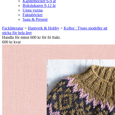
Kapitelböcker 6-9 år
Bokslukaren 9-12 år
Unga vuxna
Faktaböcker
Saga & Present
Facklitteratur
>
Hantverk & Hobby
>
Koftor : Tjugo modeller att
sticka för hela året
Handla för minst 600 kr för fri frakt.
600 kr kvar