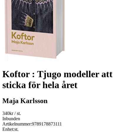
Koftor : Tjugo modeller att
sticka för hela året
Maja Karlsson
340
kr
/ st.
Inbunden
Artikelnummer:
9789178873111
Enhet:
st.