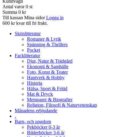
Kundvagn
Antal varor
0
st
Summa
0 kr
Till kassan
Mina sidor
Logga in
600 kr kvar till fri frakt.
Skönlitteratur
Romaner & Lyrik
Spänning & Thrillers
Pocket
Facklitteratur
Djur, Natur & Trädgård
Ekonomi & Samhälle
Foto, Konst & Teater
Hantverk & Hobby
Historia
Hälsa, Sport & Fritid
Mat & Dryck
Memoarer & Biografier
Religion, Filosofi & Naturvetenskap
Månadens erbjudande
.
Barn- och ungdom
Pekböcker 0-3 år
Bilderböcker 3-6 år