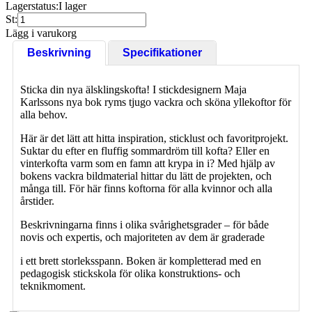
Lagerstatus:
I lager
St:
Lägg i varukorg
Beskrivning
Specifikationer
Sticka din nya älsklingskofta! I stickdesignern Maja
Karlssons nya bok ryms tjugo vackra och sköna yllekoftor för
alla behov.
Här är det lätt att hitta inspiration, sticklust och favoritprojekt.
Suktar du efter en fluffig sommardröm till kofta? Eller en
vinterkofta varm som en famn att krypa in i? Med hjälp av
bokens vackra bildmaterial hittar du lätt de projekten, och
många till. För här finns koftorna för alla kvinnor och alla
årstider.
Beskrivningarna finns i olika svårighetsgrader – för både
novis och expertis, och majoriteten av dem är graderade
i ett brett storleksspann. Boken är kompletterad med en
pedagogisk stickskola för olika konstruktions- och
teknikmoment.