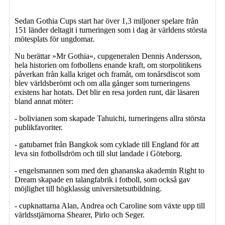
Sedan Gothia Cups start har över 1,3 miljoner spelare från
151 länder deltagit i turneringen som i dag är ­världens största
mötesplats för ungdomar.
Nu berättar »Mr Gothia«, cupgeneralen Dennis Andersson,
hela historien om fotbollens enande kraft, om storpolitikens
påverkan från kalla kriget och framåt, om tonårsdiscot som
blev världsberömt och om alla gånger som turneringens
existens har hotats. Det blir en resa jorden runt, där läsaren
bland annat möter:
- bolivianen som skapade Tahuichi, turneringens allra största
publikfavoriter.
- gatubarnet från Bangkok som cyklade till England för att
leva sin fotbollsdröm och till slut landade i Göteborg.
- engelsmannen som med den ghananska akademin Right to
Dream skapade en talangfabrik i fotboll, som också gav
möjlighet till högklassig universitetsutbildning.
- cupknattarna Alan, Andrea och Caroline som växte upp till
världsstjärnorna Shearer, Pirlo och Seger.