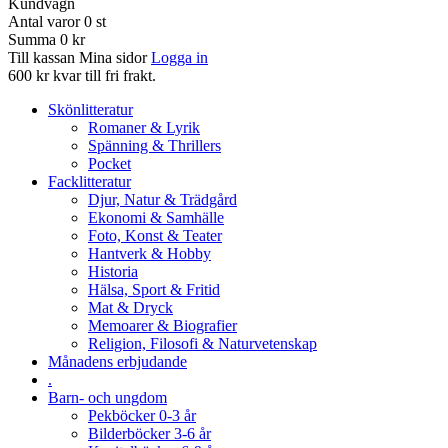
Kundvagn
Antal varor
0
st
Summa
0 kr
Till kassan
Mina sidor
Logga in
600 kr kvar till fri frakt.
Skönlitteratur
Romaner & Lyrik
Spänning & Thrillers
Pocket
Facklitteratur
Djur, Natur & Trädgård
Ekonomi & Samhälle
Foto, Konst & Teater
Hantverk & Hobby
Historia
Hälsa, Sport & Fritid
Mat & Dryck
Memoarer & Biografier
Religion, Filosofi & Naturvetenskap
Månadens erbjudande
.
Barn- och ungdom
Pekböcker 0-3 år
Bilderböcker 3-6 år