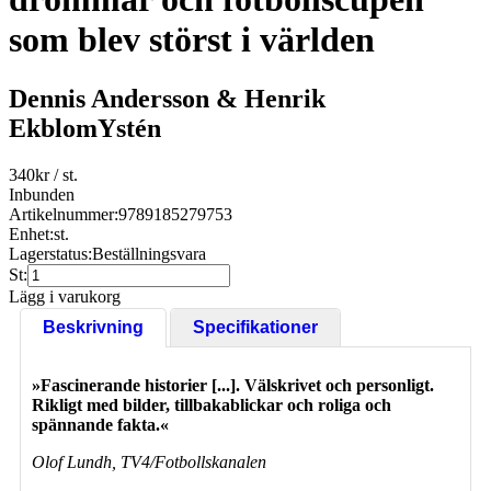
som blev störst i världen
Dennis Andersson & Henrik
EkblomYstén
340
kr
/ st.
Inbunden
Artikelnummer:
9789185279753
Enhet:
st.
Lagerstatus:
Beställningsvara
St:
Lägg i varukorg
Beskrivning
Specifikationer
»Fascinerande historier [...]. Välskrivet och personligt.
Rikligt med bilder, tillbakablickar och roliga och
spännande fakta.«
Olof Lundh, TV4/Fotbollskanalen