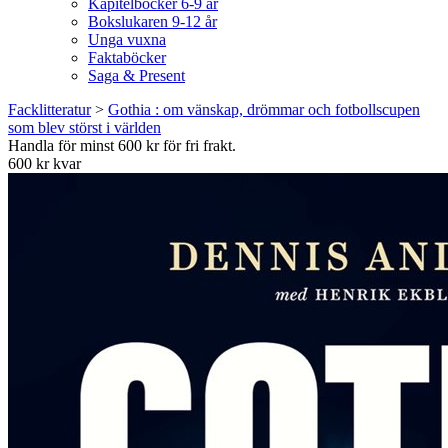
Kapitelböcker 6-9 år
Bokslukaren 9-12 år
Unga vuxna
Faktaböcker
Saga & Present
Facklitteratur
>
Gothia : om vänskap, drömmar och fotbollscupen
som blev störst i världen
Handla för minst 600 kr för fri frakt.
600 kr kvar