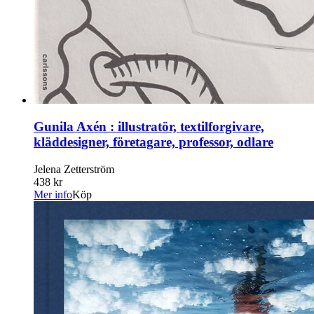
Gunila Axén : illustratör, textilforgivare,
kläddesigner, företagare, professor, odlare
Jelena Zetterström
438 kr
Mer info
Köp