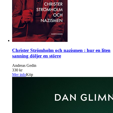
Christer Strömholm och nazismen : hur en liten
sanning döljer en större
Andreas Gedin
330 kr
Mer info
Köp