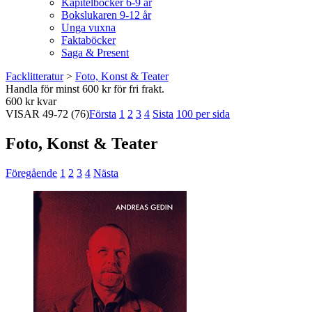
Kapitelböcker 6-9 år
Bokslukaren 9-12 år
Unga vuxna
Faktaböcker
Saga & Present
Facklitteratur
>
Foto, Konst & Teater
Handla för minst 600 kr för fri frakt.
600 kr kvar
VISAR
49-72
(76)
Första
1
2
3
4
Sista
100 per sida
Foto, Konst & Teater
Föregående
1
2
3
4
Nästa