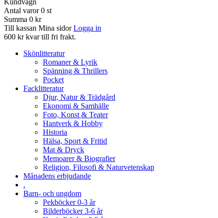
Kundvagn
Antal varor
0
st
Summa
0 kr
Till kassan
Mina sidor
Logga in
600 kr kvar till fri frakt.
Skönlitteratur
Romaner & Lyrik
Spänning & Thrillers
Pocket
Facklitteratur
Djur, Natur & Trädgård
Ekonomi & Samhälle
Foto, Konst & Teater
Hantverk & Hobby
Historia
Hälsa, Sport & Fritid
Mat & Dryck
Memoarer & Biografier
Religion, Filosofi & Naturvetenskap
Månadens erbjudande
.
Barn- och ungdom
Pekböcker 0-3 år
Bilderböcker 3-6 år