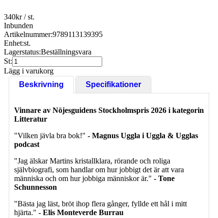
340
kr
/ st.
Inbunden
Artikelnummer:
9789113139395
Enhet:
st.
Lagerstatus:
Beställningsvara
St:
Lägg i varukorg
Beskrivning
Specifikationer
Vinnare av Nöjesguidens Stockholmspris 2026 i kategorin
Litteratur
"Vilken jävla bra bok!"
- Magnus Uggla i Uggla & Ugglas
podcast
"Jag älskar Martins kristallklara, rörande och roliga
självbiografi, som handlar om hur jobbigt det är att vara
människa och om hur jobbiga människor är."
- Tone
Schunnesson
"Bästa jag läst, bröt ihop flera gånger, fyllde ett hål i mitt
hjärta."
- Elis Monteverde Burrau