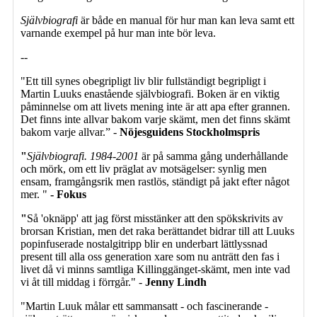
Självbiografi
är både en manual för hur man kan leva samt ett
varnande exempel på hur man inte bör leva.
--
"Ett till synes obegripligt liv blir fullständigt begripligt i
Martin Luuks enastående självbiografi. Boken är en viktig
påminnelse om att livets mening inte är att apa efter grannen.
Det finns inte allvar bakom varje skämt, men det finns skämt
bakom varje allvar.” -
Nöjesguidens Stockholmspris
"
Självbiografi. 1984-2001
är på samma gång underhållande
och mörk, om ett liv präglat av motsägelser: synlig men
ensam, framgångsrik men rastlös, ständigt på jakt efter något
mer. "
- Fokus
"
Så 'oknäpp' att jag först misstänker att den spökskrivits av
brorsan Kristian, men det raka berättandet bidrar till att Luuks
popinfuserade nostalgitripp blir en underbart lättlyssnad
present till alla oss generation xare som nu anträtt den fas i
livet då vi minns samtliga Killinggänget-skämt, men inte vad
vi åt till middag i förrgår." -
Jenny Lindh
"Martin Luuk målar ett sammansatt - och fascinerande -