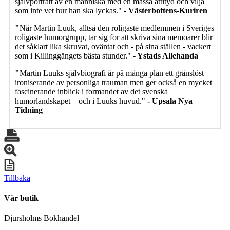
självporträtt av en människa med en massa attityd och vilja
som inte vet hur han ska lyckas."
- Västerbottens-Kuriren
"
När Martin Luuk, alltså den roligaste medlemmen i Sveriges
roligaste humorgrupp, tar sig for att skriva sina memoarer blir
det såklart lika skruvat, oväntat och - på sina ställen - vackert
som i Killinggängets bästa stunder."
- Ystads Allehanda
"
Martin Luuks självbiografi är på många plan ett gränslöst
ironiserande av personliga trauman men ger också en mycket
fascinerande inblick i formandet av det svenska
humorlandskapet – och i Luuks huvud."
- Upsala Nya
Tidning
Tillbaka
Vår butik
Djursholms Bokhandel