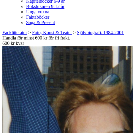
Kapitelböcker 6-9 år
Bokslukaren 9-12 år
Unga vuxna
Faktaböcker
Saga & Present
Facklitteratur
>
Foto, Konst & Teater
>
Självbiografi. 1984-2001
Handla för minst 600 kr för fri frakt.
600 kr kvar