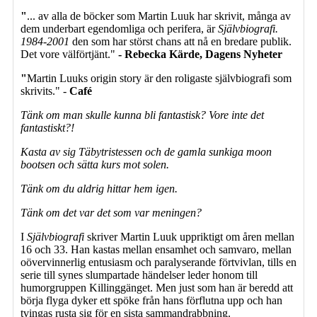
"
... av alla de böcker som Martin Luuk har skrivit, många av
dem underbart egendomliga och perifera, är
Självbiografi.
1984-2001
den som har störst chans att nå en bredare publik.
Det vore välförtjänt."
- Rebecka Kärde, Dagens Nyheter
"
Martin Luuks origin story är den roligaste självbiografi som
skrivits." -
Café
Tänk om man skulle kunna bli fantastisk? Vore inte det
fantastiskt?!
Kasta av sig Täbytristessen och de gamla sunkiga moon
bootsen och sätta kurs mot solen.
Tänk om du aldrig hittar hem igen.
Tänk om det var det som var meningen?
I
Självbiografi
skriver Martin Luuk uppriktigt om åren mellan
16 och 33. Han kastas mellan ensamhet och samvaro, mellan
oövervinnerlig entusiasm och paralyserande förtvivlan, tills en
serie till synes slumpartade händelser leder honom till
humorgruppen Killinggänget. Men just som han är beredd att
börja flyga dyker ett spöke från hans förflutna upp och han
tvingas rusta sig för en sista sammandrabbning.