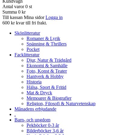
Kundvagn
Antal varor
0
st
Summa
0 kr
Till kassan
Mina sidor
Logga in
600 kr kvar till fri frakt.
Skönlitteratur
Romaner & Lyrik
Spänning & Thrillers
Pocket
Facklitteratur
Djur, Natur & Trädgård
Ekonomi & Samhälle
Foto, Konst & Teater
Hantverk & Hobby
Historia
Hälsa, Sport & Fritid
Mat & Dryck
Memoarer & Biografier
Religion, Filosofi & Naturvetenskap
Månadens erbjudande
.
Barn- och ungdom
Pekböcker 0-3 år
Bilderböcker 3-6 år