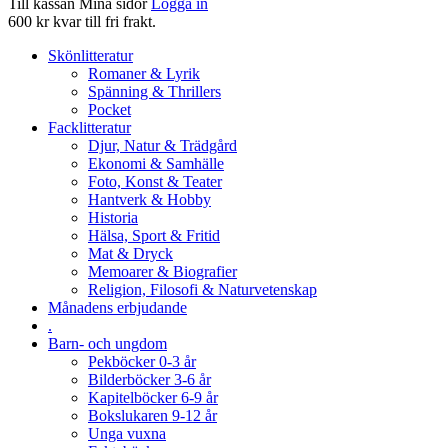
Till kassan
Mina sidor
Logga in
600 kr kvar till fri frakt.
Skönlitteratur
Romaner & Lyrik
Spänning & Thrillers
Pocket
Facklitteratur
Djur, Natur & Trädgård
Ekonomi & Samhälle
Foto, Konst & Teater
Hantverk & Hobby
Historia
Hälsa, Sport & Fritid
Mat & Dryck
Memoarer & Biografier
Religion, Filosofi & Naturvetenskap
Månadens erbjudande
.
Barn- och ungdom
Pekböcker 0-3 år
Bilderböcker 3-6 år
Kapitelböcker 6-9 år
Bokslukaren 9-12 år
Unga vuxna