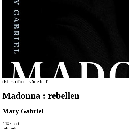
(Klicka för en större bild)
Madonna : rebellen
Mary Gabriel
440
kr
/ st.
Inbunden