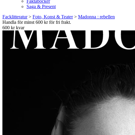
Faktaböcker
Saga & Present
Facklitteratur
>
Foto, Konst & Teater
>
Madonna : rebellen
Handla för minst 600 kr för fri frakt.
600 kr kvar