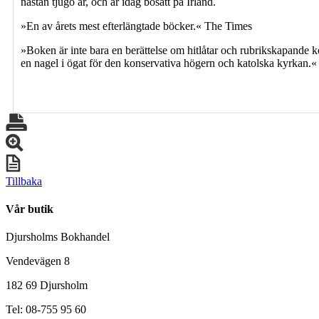
nästan tjugo år, och är idag bosatt på Irland.
»En av årets mest efterlängtade böcker.« The Times
»Boken är inte bara en berättelse om hitlåtar och rubrikskapande k
en nagel i ögat för den konservativa högern och katolska kyrkan
Tillbaka
Vår butik
Djursholms Bokhandel
Vendevägen 8
182 69 Djursholm
Tel: 08-755 95 60