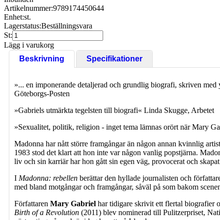
Artikelnummer:
9789174450644
Enhet:
st.
Lagerstatus:
Beställningsvara
St:
Lägg i varukorg
Beskrivning
Specifikationer
»... en imponerande detaljerad och grundlig biografi, skriven med y
Göteborgs-Posten
»Gabriels utmärkta tegelsten till biografi« Linda Skugge, Arbetet
»Sexualitet, politik, religion - inget tema lämnas orört när Mary
Madonna har nått större framgångar än någon annan kvinnlig artist 
1983 stod det klart att hon inte var någon vanlig popstjärna. Madonn
liv och sin karriär har hon gått sin egen väg, provocerat och skapat
I
Madonna: rebellen
berättar den hyllade journalisten och författa
med bland motgångar och framgångar, såväl på som bakom scenen, un
Författaren
Mary Gabriel
har tidigare skrivit ett flertal biografi
Birth of a Revolution
(2011) blev nominerad till Pulitzerpriset, 