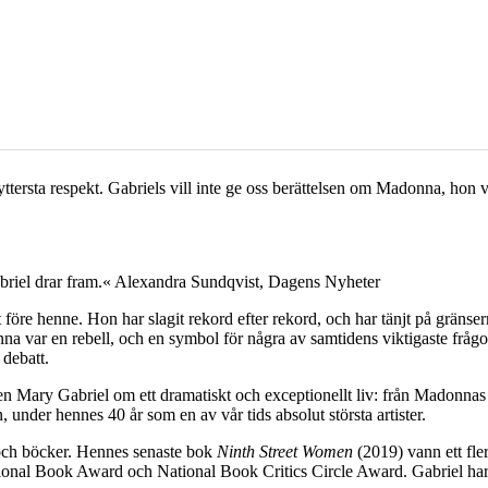
ttersta respekt. Gabriels vill inte ge oss berättelsen om Madonna, hon v
 Gabriel drar fram.« Alexandra Sundqvist, Dagens Nyheter
före henne. Hon har slagit rekord efter rekord, och har tänjt på gränser
a var en rebell, och en symbol för några av samtidens viktigaste frågor: 
 debatt.
ren Mary Gabriel om ett dramatiskt och exceptionellt liv: från Madonnas 
der hennes 40 år som en av vår tids absolut största artister.
er och böcker. Hennes senaste bok
Ninth Street Women
(2019) vann ett fle
National Book Award och National Book Critics Circle Award. Gabriel ha