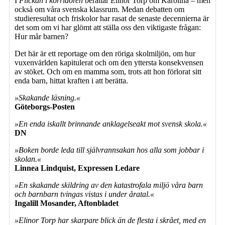
I
Flickan i korridoren
berättar Elinor Torp om Karolina – men
också om våra svenska klassrum. Medan debatten om
studieresultat och friskolor har rasat de senaste decennierna är
det som om vi har glömt att ställa oss den viktigaste frågan:
Hur mår barnen?
Det här är ett reportage om den röriga skolmiljön, om hur
vuxenvärlden kapitulerat och om den yttersta konsekvensen
av stöket. Och om en mamma som, trots att hon förlorat sitt
enda barn, hittat kraften i att berätta.
»Skakande läsning.«
Göteborgs-Posten
»En enda iskallt brinnande anklagelseakt mot svensk skola.«
DN
»Boken borde leda till självrannsakan hos alla som jobbar i
skolan.«
Linnea Lindquist, Expressen Ledare
»En skakande skildring av den katastrofala miljö våra barn
och barnbarn tvingas vistas i under åratal.«
Ingalill Mosander, Aftonbladet
»Elinor Torp har skarpare blick än de flesta i skrået, med en