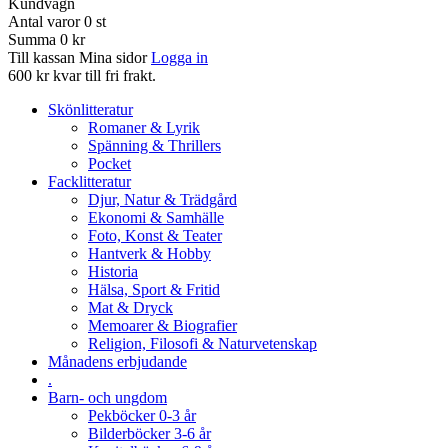
Kundvagn
Antal varor
0
st
Summa
0 kr
Till kassan
Mina sidor
Logga in
600 kr kvar till fri frakt.
Skönlitteratur
Romaner & Lyrik
Spänning & Thrillers
Pocket
Facklitteratur
Djur, Natur & Trädgård
Ekonomi & Samhälle
Foto, Konst & Teater
Hantverk & Hobby
Historia
Hälsa, Sport & Fritid
Mat & Dryck
Memoarer & Biografier
Religion, Filosofi & Naturvetenskap
Månadens erbjudande
.
Barn- och ungdom
Pekböcker 0-3 år
Bilderböcker 3-6 år