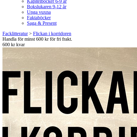
Kapitelböcker 6-9 år
Bokslukaren 9-12 år
Unga vuxna
Faktaböcker
Saga & Present
Facklitteratur
>
Flickan i korridoren
Handla för minst 600 kr för fri frakt.
600 kr kvar