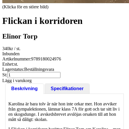
(Klicka för en större bild)
Flickan i korridoren
Elinor Torp
340
kr
/ st.
Inbunden
Artikelnummer:
9789180024976
Enhet:
st.
Lagerstatus:
Beställningsvara
St:
Lägg i varukorg
Beskrivning
Specifikationer
Karolina är bara tolv år när hon inte orkar mer. Hon avviker
från gympalektionen, lämnar klass 7A för gott och tar sitt liv i
en skogsdunge. I avskedsbrevet avslöjas orsaken till att hon
mått så dåligt: skolan.