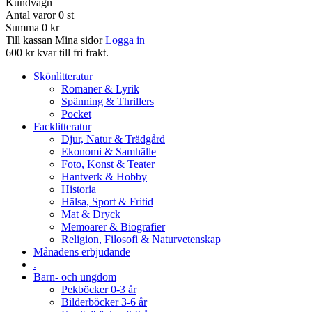
Kundvagn
Antal varor
0
st
Summa
0 kr
Till kassan
Mina sidor
Logga in
600 kr kvar till fri frakt.
Skönlitteratur
Romaner & Lyrik
Spänning & Thrillers
Pocket
Facklitteratur
Djur, Natur & Trädgård
Ekonomi & Samhälle
Foto, Konst & Teater
Hantverk & Hobby
Historia
Hälsa, Sport & Fritid
Mat & Dryck
Memoarer & Biografier
Religion, Filosofi & Naturvetenskap
Månadens erbjudande
.
Barn- och ungdom
Pekböcker 0-3 år
Bilderböcker 3-6 år