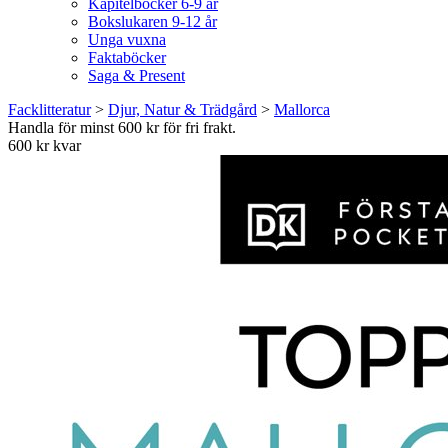
Kapitelböcker 6-9 år
Bokslukaren 9-12 år
Unga vuxna
Faktaböcker
Saga & Present
Facklitteratur
>
Djur, Natur & Trädgård
>
Mallorca
Handla för minst 600 kr för fri frakt.
600 kr kvar