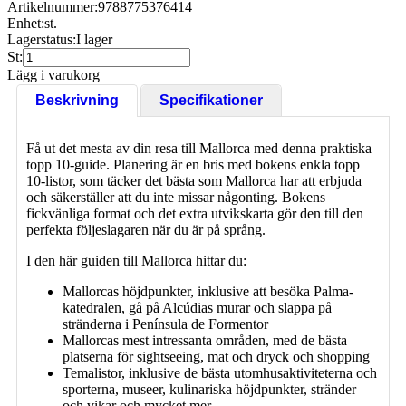
Artikelnummer:
9788775376414
Enhet:
st.
Lagerstatus:
I lager
St:
Lägg i varukorg
Beskrivning
Specifikationer
Få ut det mesta av din resa till Mallorca med denna praktiska
topp 10-guide. Planering är en bris med bokens enkla topp
10-listor, som täcker det bästa som Mallorca har att erbjuda
och säkerställer att du inte missar någonting. Bokens
fickvänliga format och det extra utvikskarta gör den till den
perfekta följeslagaren när du är på språng.
I den här guiden till Mallorca hittar du:
Mallorcas höjdpunkter, inklusive att besöka Palma-
katedralen, gå på Alcúdias murar och slappa på
stränderna i Península de Formentor
Mallorcas mest intressanta områden, med de bästa
platserna för sightseeing, mat och dryck och shopping
Temalistor, inklusive de bästa utomhusaktiviteterna och
sporterna, museer, kulinariska höjdpunkter, stränder
och vikar och mycket mer