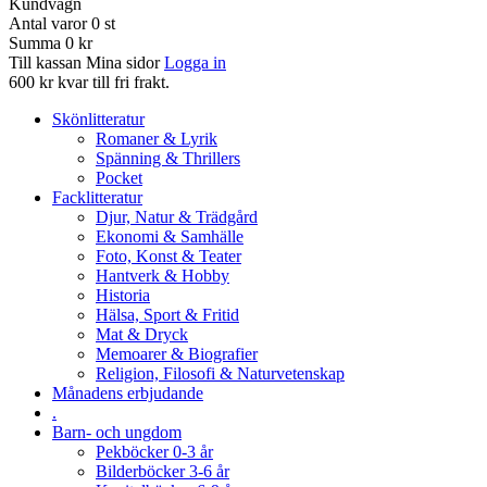
Kundvagn
Antal varor
0
st
Summa
0 kr
Till kassan
Mina sidor
Logga in
600 kr kvar till fri frakt.
Skönlitteratur
Romaner & Lyrik
Spänning & Thrillers
Pocket
Facklitteratur
Djur, Natur & Trädgård
Ekonomi & Samhälle
Foto, Konst & Teater
Hantverk & Hobby
Historia
Hälsa, Sport & Fritid
Mat & Dryck
Memoarer & Biografier
Religion, Filosofi & Naturvetenskap
Månadens erbjudande
.
Barn- och ungdom
Pekböcker 0-3 år
Bilderböcker 3-6 år