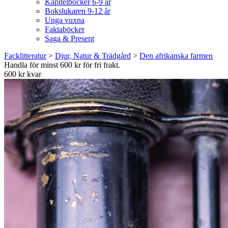
Kapitelböcker 6-9 år
Bokslukaren 9-12 år
Unga vuxna
Faktaböcker
Saga & Present
Facklitteratur
>
Djur, Natur & Trädgård
>
Den afrikanska farmen
Handla för minst 600 kr för fri frakt.
600 kr kvar