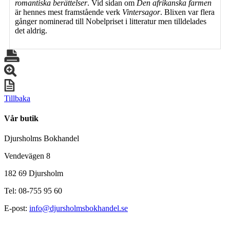
romantiska berättelser
. Vid sidan om
Den afrikanska farmen
är hennes mest framstående verk
Vintersagor
. Blixen var flera
gånger nominerad till Nobelpriset i litteratur men tilldelades
det aldrig.
Tillbaka
Vår butik
Djursholms Bokhandel
Vendevägen 8
182 69 Djursholm
Tel: 08-755 95 60
E-post:
info@djursholmsbokhandel.se