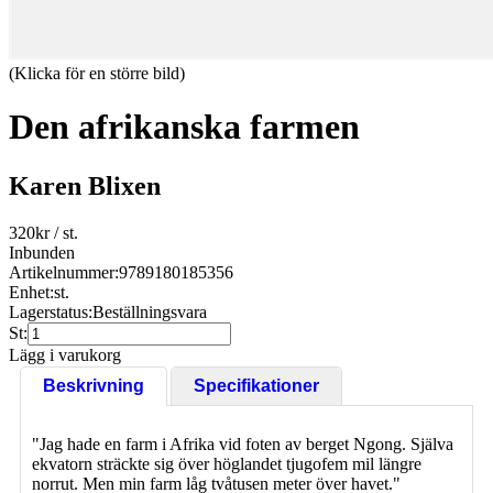
(Klicka för en större bild)
Den afrikanska farmen
Karen Blixen
320
kr
/ st.
Inbunden
Artikelnummer:
9789180185356
Enhet:
st.
Lagerstatus:
Beställningsvara
St:
Lägg i varukorg
Beskrivning
Specifikationer
"Jag hade en farm i Afrika vid foten av berget Ngong. Själva
ekvatorn sträckte sig över höglandet tjugofem mil längre
norrut. Men min farm låg tvåtusen meter över havet."