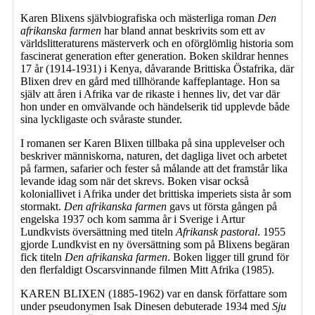
Karen Blixens självbiografiska och mästerliga roman
Den
afrikanska farmen
har bland annat beskrivits som ett av
världslitteraturens mästerverk och en oförglömlig historia som
fascinerat generation efter generation. Boken skildrar hennes
17 år (1914-1931) i Kenya, dåvarande Brittiska Östafrika, där
Blixen drev en gård med tillhörande kaffeplantage. Hon sa
själv att åren i Afrika var de rikaste i hennes liv, det var där
hon under en omvälvande och händelserik tid upplevde både
sina lyckligaste och svåraste stunder.
I romanen ser Karen Blixen tillbaka på sina upplevelser och
beskriver människorna, naturen, det dagliga livet och arbetet
på farmen, safarier och fester så målande att det framstår lika
levande idag som när det skrevs. Boken visar också
koloniallivet i Afrika under det brittiska imperiets sista år som
stormakt.
Den afrikanska farmen
gavs ut första gången på
engelska 1937 och kom samma år i Sverige i Artur
Lundkvists översättning med titeln
Afrikansk pastoral
. 1955
gjorde Lundkvist en ny översättning som på Blixens begäran
fick titeln
Den afrikanska farmen
. Boken ligger till grund för
den flerfaldigt Oscarsvinnande filmen Mitt Afrika (1985).
KAREN BLIXEN (1885-1962) var en dansk författare som
under pseudonymen Isak Dinesen debuterade 1934 med
Sju