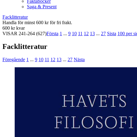
Faktaböcker
Saga & Present
Facklitteratur
Handla för minst 600 kr för fri frakt.
600 kr kvar
VISAR
241-264
(627)
Första
1
...
9
10
11
12
13
...
27
Sista
100 per s
Facklitteratur
Föregående
1
...
9
10
11
12
13
...
27
Nästa