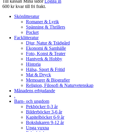
Till kassan
Mina sidor
Logga in
600 kr kvar till fri frakt.
Skönlitteratur
Romaner & Lyrik
Spänning & Thrillers
Pocket
Facklitteratur
Djur, Natur & Trädgård
Ekonomi & Samhälle
Foto, Konst & Teater
Hantverk & Hobby
Historia
Hälsa, Sport & Fritid
Mat & Dryck
Memoarer & Biografier
Religion, Filosofi & Naturvetenskap
Månadens erbjudande
.
Barn- och ungdom
Pekböcker 0-3 år
Bilderböcker 3-6 år
Kapitelböcker 6-9 år
Bokslukaren 9-12 år
Unga vuxna